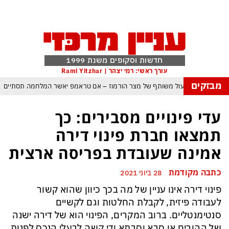
חדשות וסקופים משנת 1999
עורך ראשי: רמי יצהר | Rami Yitzhar
מבזקים
ם עומאן לגבי תפעול משותף של מצר הורמוז – אם טראמפ יאשר המלחמה תסתיים
מי היה מאמין שבאר שבע תנצח את הכוכב האדום?
עדי פינויים מסבירים: כך
ה ומיירטים להגנה – טראמפ נשאר רק עם ציוצי האיום המגוחכים שלא מזיזים לטהרן
תמצאו חברת פינוי דירה
ום כמדיניות: כך הפכה ההוצאה להורג לכלי ההרתעה המרכזי של המשטר האיראני
אמינה שעובדת בפריסה ארצית
 א-סיסי, ארדואן ושליט קטאר מכנסים פגישת ״כיפה אדומה״ לנתניהו בנושא עזה
כתבה מקודמת
28 ביוני 2021
 טראמפ נסוג, נתניהו הוזהר – ואיראן רשמה ניצחון אסטרטגי נוסף בלי שום מאמץ
פינוי דירה אינו עניין של מה בכך כיוון שהוא קשור
כל הפרטים, ההערכות והסודות: לקראת מלחמה הקשה בהרבה מקודמותיה?
לעבודה פיזית, לקבלת החלטות וגם לקשיים
סנטימנטליים. ברוב המקרים, הפינוי הוא של דירה ישנה
של ההורים או סבא וסבתא ודי קשה לבעלי הנכס לפנות