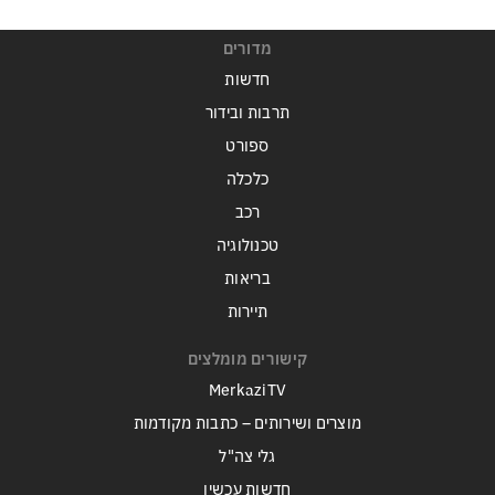
מדורים
חדשות
תרבות ובידור
ספורט
כלכלה
רכב
טכנולוגיה
בריאות
תיירות
קישורים מומלצים
MerkaziTV
מוצרים ושירותים – כתבות מקודמות
גלי צה"ל
חדשות עכשיו