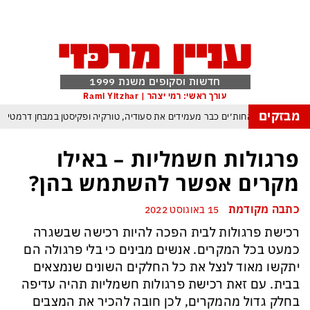
חדשות וסקופים משנת 1999
עורך ראשי: רמי יצהר | Rami Yitzhar
מבזקים
רית החדשה — החות׳ים כבר מעמידים את סעודיה, טורקיה ופקיסטן במבחן דרמטי
ינוי בתקנון יפחית למינימום ניצחונות טכניים בעקבות פיצוץ משחקים בשל חוליגניזם
פרגולות חשמליות – באילו
הטריק של אפל כדי לא להיזרק מסין ולשמור במקביל על הבכורה בעולם כולו
מקרים אפשר להשתמש בהן?
נה המלאכותית: ByteDance מאמנת מפלצת של טריליוני פרמטרים
כתבה מקודמת
15 באוגוסט 2022
נג של טראמפ המאיים למוטט את כלכלת ארה״ב ומבודד את ישראל יותר מאי פעם
רכישת פרגולות לבית הפכה להיות רכישה שבשגרה
עולם נכנס לעידן המסוכן ביותר זה עשרות שנים – ובריטניה עלולה לשלם מחיר כבד
כמעט בכל המקרים. אנשים מבינים כי בלי פרגולה הם
ם עומאן לגבי תפעול משותף של מצר הורמוז – אם טראמפ יאשר המלחמה תסתיים
יתקשו מאוד לנצל את כל החלקים השונים שנמצאים
בבית. עם זאת רכישת פרגולות חשמליות תהיה עדיפה
בחלק גדול מהמקרים, לכן חובה להכיר את המצבים