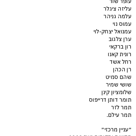
עופר שור
עליזה ציגלר
עלמה גניהר
עמוס נוי
עמנואל יצחק-לוי
ערן צלגוב
רון ברקאי
רונית קאנו
רחל אשד
רן הכהן
שהם סמיט
שושי שמיר
שלומציון קינן
תומר דותן דרייפוס
תמר לזר
תמר עילם.
״עניין מרכזי״