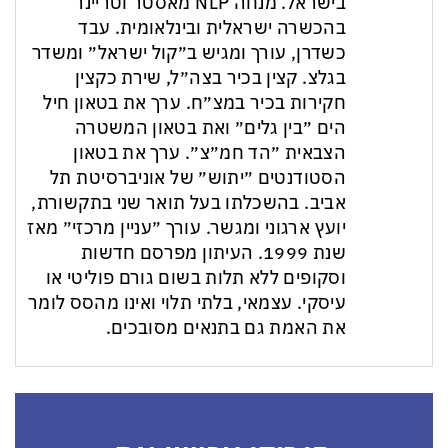
בישראל. מנחה NLP מאסטר וטריינר
בהכשרה ישראלית ובינלאומית. עבד
כשדרן, עורך ומגיש ב״קול ישראל״ ומשדר
בגלצ. קצין בכיר בצה״ל, שירת כקצין
חקירות בכיר במצ״ח. ערך את בטאון חיל
הים ״בין גלים״ ואת בטאון המשטרה
הצבאית ״הד חמ״צ״. ערך את בטאון
הסטודנטים ״יתוש״ של אוניברסיטת תל
אביב. בהשכלתו בעל תואר שני בתקשורת,
יועץ ארגוני ומגשר. עורך ״עניין מרכזי״ מאז
שנת 1999. העיתון מפרסם חדשות
וסקופים ללא תלות בשום גורם פוליטי או
עיסקי. עצמאי, בלתי תלוי ואינו מהסס לומר
את האמת גם בתנאים מסובכים.