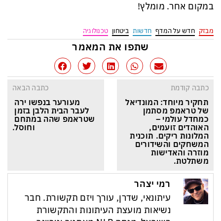
במקום אחר. מומלץ!
מבזק
חדש על המדף
חדשות
ביטחון
טכנולוגיה
שתפו את המאמר
כתבה קודמת
כתבה הבאה
תחקיר מיוחד: המונדיאל 
מעורער בנפשו ירה 
של טראמפ מסתמן 
לעבר הבית הלבן בזמן 
כמחדל עולמי – 
שטראמפ שהה במתחם 
האוהדים זועמים, 
וחוסל.
המלונות ריקים. תוכנית 
המשחקים והשידורים 
מוזרה והאדישות 
משתלטת.
רמי יצהר
עיתונאי, שדרן, עורך ויזם תקשורת. חבר
נשיאות מועצת העיתונות והתקשורת