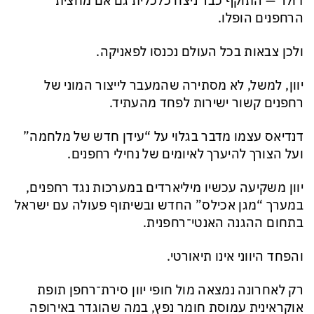
דולר — התוקף כבר ניצח כלכלית גם אם מחצית
הרחפנים הופלו.
ולכן צבאות בכל העולם נכנסו לפאניקה.
יוון, למשל, לא מסתירה שהמעבר לייצור המוני של
רחפנים קשור ישירות לפחד מהעתיד.
דנדיאס עצמו מדבר בגלוי על “עידן חדש של מלחמה”
ועל הצורך להיערך לאיומים של נחילי רחפנים.
יוון משקיעה עכשיו מיליארדים במערכות נגד רחפנים,
במערך “מגן אכילס” החדש ובשיתוף פעולה עם ישראל
בתחום ההגנה האנטי־רחפנית.
והפחד היווני אינו תיאורטי.
רק לאחרונה נמצאה מול חופי יוון סירת־רחפן תופת
אוקראינית עמוסת חומר נפץ, במה שהוגדר באירופה