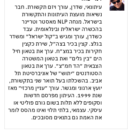
עיתונאי, שדרן, עורך ויזם תקשורת. חבר
נשיאות מועצת העיתונות והתקשורת
בישראל. מנחה NLP מאסטר וטריינר
בהכשרה ישראלית ובינלאומית. עבד
כשדרן, עורך ומגיש ב״קול ישראל״ ומשדר
בגלצ. קצין בכיר בצה״ל, שירת כקצין
חקירות בכיר במצ״ח. ערך את בטאון חיל
הים ״בין גלים״ ואת בטאון המשטרה
הצבאית ״הד חמ״צ״. ערך את בטאון
הסטודנטים ״יתוש״ של אוניברסיטת תל
אביב. בהשכלתו בעל תואר שני בתקשורת,
יועץ ארגוני ומגשר. עורך ״עניין מרכזי״ מאז
שנת 1999. העיתון מפרסם חדשות
וסקופים ללא תלות בשום גורם פוליטי או
עיסקי. עצמאי, בלתי תלוי ואינו מהסס לומר
את האמת גם בתנאים מסובכים.