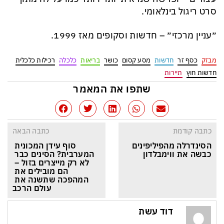
סרט ריגול בינלאומי.
״עניין מרכזי״ – חדשות וסקופים מאז 1999.
מבזק
כסף זר
חדשות
מסע קסום
כושר
בריאות
כלכלה
רכילות כלכלית
חדשות חוץ
תיירות
שתפו את המאמר
כתבה קודמת
כתבה הבאה
הסינדרלה מהפיליפינים 
סוף עידן המכונית 
כבשה את ווימבלדון
המערבית? הסינים כבר 
לא רק מייצרים בזול – 
הם מובילים את 
המהפכה שתשנה את 
עולם הרכב
דוד עשת