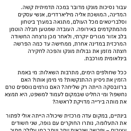
עבור נסיכות מונקו מדובר במכה תדמיתית קשה.
המדינה, המושכת אליה מיליארדרים, אנשי עסקים
וסלבריטאים מכל העולם, מתגאה במערך ביטחון
מהמתקדמים באירופה. העובדה שמטען חבלה הוטמן
בלב אזור מגורים יוקרתי, ולאחר מכן נרצחה החשודה
המרכזית במדינה אחרת, ממחישה עד כמה הפרשה
חצתה מזמן את גבולות מונקו והפכה לחקירה
בינלאומית מורכבת.
ככל שחולפים הימים, מתרבות השאלות: מי באמת
הזמין את ניסיון ההתנקשות? מי מימן אותו? האם
ברזובסקה הייתה רק שליחה? האם גורמים נוספים טרם
נחשפו? ומי החליט שבמקום לעמוד למשפט, היא תמצא
את מותה בירייה מדויקת לראשה?
בינתיים, במקום עדה מרכזית שיכולה הייתה אולי לפתור
את התעלומה, נותרו החוקרים עם גופה, שני חשודים
עצורים – ופרשה שנראית יותר ויותר כמו עלילה מתוך