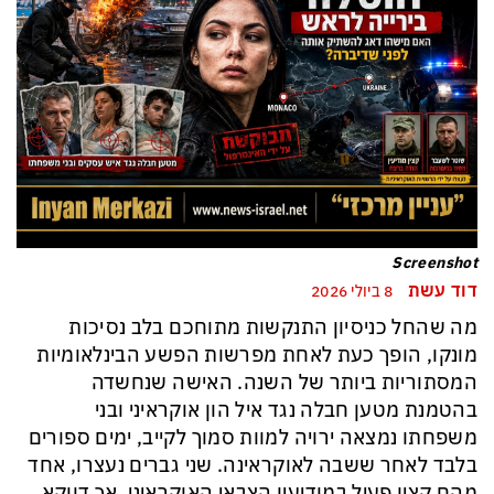
Screenshot
דוד עשת
8 ביולי 2026
מה שהחל כניסיון התנקשות מתוחכם בלב נסיכות
מונקו, הופך כעת לאחת מפרשות הפשע הבינלאומיות
המסתוריות ביותר של השנה. האישה שנחשדה
בהטמנת מטען חבלה נגד איל הון אוקראיני ובני
משפחתו נמצאה ירויה למוות סמוך לקייב, ימים ספורים
בלבד לאחר ששבה לאוקראינה. שני גברים נעצרו, אחד
מהם קצין פעיל במודיעין הצבאי האוקראיני, אך דווקא