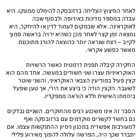
לאחר הפיצוץ הצליחה ברזובסקה להימלט ממונקו. היא
עברה במספר מדינות באירופה ולבסוף שבה
לאוקראינה. אלא שבמקום לעמוד לדין או להיחקר, היא
נמצאה זמן קצר לאחר מכן כשהיא ירויה בראשה סמוך
לקייב – רצח שנראה יותר כהוצאה להורג מתוכננת
מאשר כפשע אקראי.
החקירה קיבלה תפנית דרמטית כאשר הרשויות
האוקראיניות עצרו שני חשודים במעשה. אחד מהם הוא
קצין פעיל במודיעין הצבאי האוקראיני, והשני שוטר
לשעבר. הקצין הודה כי ביצע את הירי, אך טען שפעל
ביוזמתו האישית וללא הוראה ממפקדיו.
הסבר זה אינו משכנע רבים מהחוקרים. השניים נבדקים
גם בחשד לקשרים מוקדמים עם ברזובסקה ואף
למעורבות אפשרית בתכנון ניסיון ההתנקשות עצמו. אם
יתברר שכך היה, הפרשה עלולה להפוך מאירוע פלילי