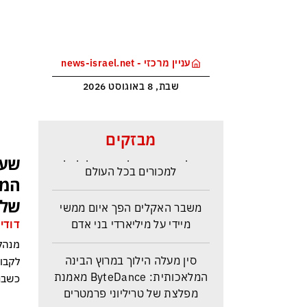
עניין מרכזי - news-israel.net
שבת, 8 באוגוסט 2026
מלחמת טראמפ בקרטל הסמים
מבזקים
הקולומביאני ייקר את הקוקאין
שער
למכורים בכל העולם
המח
של 
משבר האקלים הפך איום ממשי
מיידי על מיליארדי בני אדם
דודי 
מנהל
סין מעלה הילוך במרוץ הבינה
המלאכותית: ByteDance מאמנת
כשבנ
מפלצת של טריליוני פרמטרים