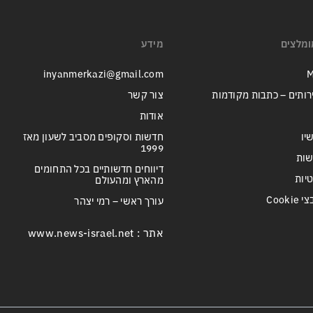
ומלצים
מידע
inyanmerkazi@gmail.com
M
רותים – כתבות מקודמות
צור קשר
אודות
יו
חדשות וסקופים מסביב לשעון מאז
1999
שות
דיווחים חדשותיים בכל התחומים
טיות
מהארץ ומהעולם
Cook
עורך ראשי – רמי יצהר
אתר : www.news-israel.net