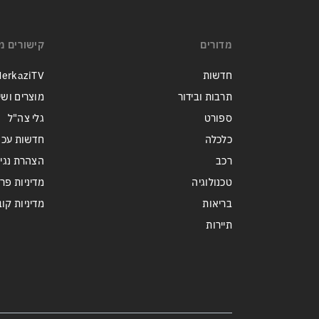
ישראל
מדורים
קישורים מ
חדשות
erkaziTV
תרבות ובידור
מוצרים ושי
ספורט
גלי צה"ל
כלכלה
חדשות עכש
רכב
הצהרת נגי
טכנולוגיה
מדיניות פר
בריאות
מדיניות קובצי ie
תיירות