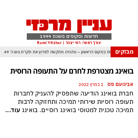
חדשות וסקופים משנת 1999
עורך ראשי: רמי יצהר | Rami Yitzhar
מבזקים
– איזנקוט מתבסס במקום הראשון – ונתניהו מתקשה לפרוץ את תקרת גוש ה־49
ולם נכנס לעידן המסוכן ביותר זה עשרות שנים – ובריטניה עלולה לשלם מחיר כבד
בואינג מצטרפת לחרם על התעופה הרוסית
 עומאן לגבי תפעול משותף של מצר הורמוז – אם טראמפ יאשר המלחמה תסתיים
אבינועם פס
2 במרץ 2022
מי היה מאמין שבאר שבע תנצח את הכוכב האדום?
חברת בואינג הודיעה שתפסיק להעניק לחברות
 ומיירטים להגנה – טראמפ נשאר רק עם ציוצי האיום המגוחכים שלא מזיזים לטהרן
תעופה רוסיות שירותי תמיכה ותחזוקה לרבות
ם כמדיניות: כך הפכה ההוצאה להורג לכלי ההרתעה המרכזי של המשטר האיראני
תמיכה טכנית למטוסי בואינג רוסיים. בואינג
עוד...
א-סיסי, ארדואן ושליט קטאר מכנסים פגישת ״כיפה אדומה״ לנתניהו בנושא עזה