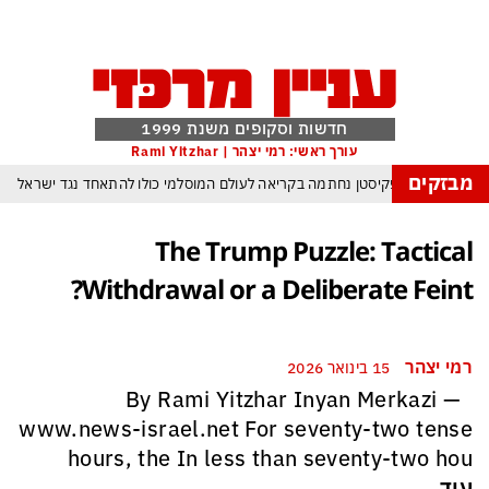
חדשות וסקופים משנת 1999
עורך ראשי: רמי יצהר | Rami Yitzhar
מבזקים
רדואן, בן סלמן ופקיסטן נחתמה בקריאה לעולם המוסלמי כולו להתאחד נגד ישראל
ולם נכנס לעידן המסוכן ביותר זה עשרות שנים – ובריטניה עלולה לשלם מחיר כבד
The Trump Puzzle: Tactical
 עומאן לגבי תפעול משותף של מצר הורמוז – אם טראמפ יאשר המלחמה תסתיים
Withdrawal or a Deliberate Feint?
מי היה מאמין שבאר שבע תנצח את הכוכב האדום?
ומיירטים להגנה – טראמפ נשאר רק עם ציוצי האיום המגוחכים שלא מזיזים לטהרן
רמי יצהר
15 בינואר 2026
ם כמדיניות: כך הפכה ההוצאה להורג לכלי ההרתעה המרכזי של המשטר האיראני
By Rami Yitzhar Inyan Merkazi —
א-סיסי, ארדואן ושליט קטאר מכנסים פגישת ״כיפה אדומה״ לנתניהו בנושא עזה
www.news-israel.net For seventy-two tense
hours, the In less than seventy-two hou
עוד...