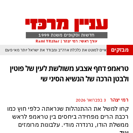
חדשות וסקופים משנת 1999
עורך ראשי: רמי יצהר | Rami Yitzhar
מבזקים
ג של טראמפ המאיים למוטט את כלכלת ארה״ב ומבודד את ישראל יותר מאי פעם
יסטן הגרעינית חותמות על הסכם הגנה המשנה מהיסוד את מאזן הכוחות באזורנו
טראמפ דחף אצבע משולשת לעין של פוטין
שחק חסר החשיבות מדגישה את התגברות החוליגניזם הפראי בכדורגל הישראלי
ולבטן הרכה של הנשיא הסיני שי
״א: הכסף הערבי עלול לנצח ולסכן את הכדורגל האירופי וכמובן גם את הישראלי
בתחומן הוא עובר מידרדרות במהירות כשההשלכות יגיעו בקרוב מאוד גם לישראל
רמי יצהר
3 בפברואר 2026
: פריצת הענק בליכטנשטיין עלולה להפוך לסיוט של אלפי בעלי הון ברחבי העולם
קחו למשל את ההתנהלות שנראתה כלפי חוץ כמו
 הקל והבא ביותר להגשמה עצמית בדיוק בזמן די שנדמה שזו – אין סיכוי י להצליח
רכבת הרים מפחידה ביחסים בין טראמפ לראש
ממשלת הודו, נרנדרה מודי. עלבונות מרומזים
עוד...