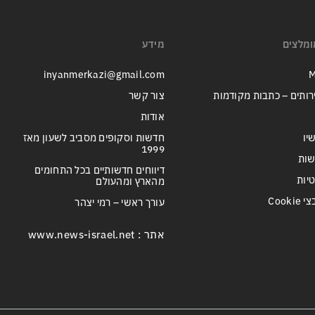
ומלצים
מידע
inyanmerkazi@gmail.com
M
רותים – כתבות מקודמות
צור קשר
אודות
יו
חדשות וסקופים מסביב לשעון מאז
1999
שות
דיווחים חדשותיים בכל התחומים
טיות
מהארץ ומהעולם
Cook
עורך ראשי – רמי יצהר
אתר : www.news-israel.net