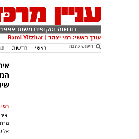
חדשות וסקופים משנת 1999
עורך ראשי: רמי יצהר | Rami Yitzhar
ראשי
חדשות
תר
איר
המו
שיא
רמי 
אירא
מרחי
אל מ