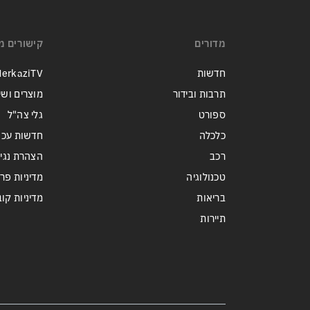
מי היה מאמין שבאר שבע תנצח
את הכוכב האדום?
מדורים
קישורים מ
חדשות
erkaziTV
תרבות ובידור
מוצרים ושי
ספורט
גלי צה"ל
כלכלה
חדשות עכש
רכב
הצהרת נגי
טכנולוגיה
מדיניות פר
בריאות
מדיניות קובצי ie
תיירות