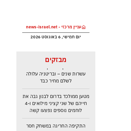
עניין מרכזי - news-israel.net
יום חמישי, 6 באוגוסט 2026
ראש הביון הבריטי מזהירה: העולם
מבזקים
נכנס לעידן המסוכן ביותר זה
עשרות שנים – ובריטניה עלולה
לשלם מחיר כבד
מטען ממולכד בדרום לבנון גבה את
חייהם של שני קציני מילואים ו-4
לוחמים נוספים נפצעו קשה
התקיפה החריגה במשחק חסר
החשיבות מדגישה את התגברות