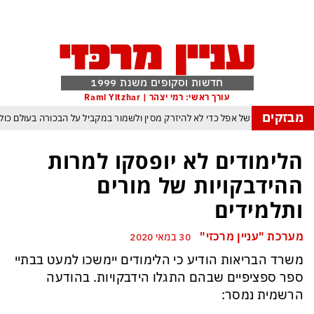
חדשות וסקופים משנת 1999
עורך ראשי: רמי יצהר | Rami Yitzhar
מבזקים
הטריק של אפל כדי לא להיזרק מסין ולשמור במקביל על הבכורה בעולם כול
ץ הבינה המלאכותית: ByteDance מאמנת מפלצת של טריליוני פרמטרים
הלימודים לא יופסקו למרות
מרנג של טראמפ המאיים למוטט את כלכלת ארה״ב ומבודד את ישראל יותר מאי פע
ההידבקויות של מורים
ופקיסטן הגרעינית חותמות על הסכם הגנה המשנה מהיסוד את מאזן הכוחות באזורנ
ותלמידים
ה במשחק חסר החשיבות מדגישה את התגברות החוליגניזם הפראי בכדורגל הישראל
מערכת "עניין מרכזי"
30 במאי 2020
פיפ״א: הכסף הערבי עלול לנצח ולסכן את הכדורגל האירופי וכמובן גם את הישראל
משרד הבריאות הודיע כי הלימודים יימשכו למעט בבתיי
ספר ספציפיים שבהם התגלו הידבקויות. בהודעה
הרשמית נמסר: