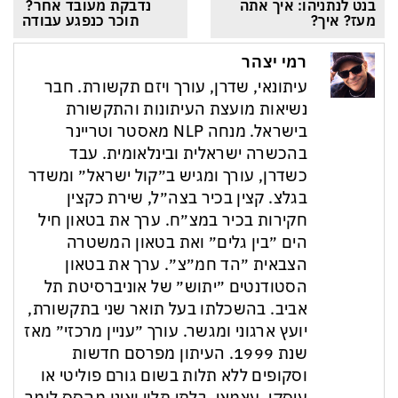
בנט לנתניהו: איך אתה 
נדבקת מעובד אחר? 
מעז? איך?
תוכר כנפגע עבודה
רמי יצהר
עיתונאי, שדרן, עורך ויזם תקשורת. חבר
נשיאות מועצת העיתונות והתקשורת
בישראל. מנחה NLP מאסטר וטריינר
בהכשרה ישראלית ובינלאומית. עבד
כשדרן, עורך ומגיש ב״קול ישראל״ ומשדר
בגלצ. קצין בכיר בצה״ל, שירת כקצין
חקירות בכיר במצ״ח. ערך את בטאון חיל
הים ״בין גלים״ ואת בטאון המשטרה
הצבאית ״הד חמ״צ״. ערך את בטאון
הסטודנטים ״יתוש״ של אוניברסיטת תל
אביב. בהשכלתו בעל תואר שני בתקשורת,
יועץ ארגוני ומגשר. עורך ״עניין מרכזי״ מאז
שנת 1999. העיתון מפרסם חדשות
וסקופים ללא תלות בשום גורם פוליטי או
עיסקי. עצמאי, בלתי תלוי ואינו מהסס לומר