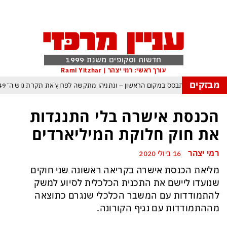
חדשות וסקופים משנת 1999
עורך ראשי: רמי יצהר | Rami Yitzhar
מבזקים
אל – איזנקוט מתבסס במקום הראשון – ונתניהו מתקשה לפרוץ את תקרת גוש ה־49
 העולם נכנס לעידן המסוכן ביותר זה עשרות שנים – ובריטניה עלולה לשלם מחיר כב
הכנסת אישרה בלי התנגדות
 עם עומאן לגבי תפעול משותף של מצר הורמוז – אם טראמפ יאשר המלחמה תסתיי
את חוק חלוקת המיליארדים
מי היה מאמין שבאר שבע תנצח את הכוכב האדום?
רמי יצהר
16 ביולי 2020
פה ומיירטים להגנה – טראמפ נשאר רק עם ציוצי האיום המגוחכים שלא מזיזים לטהר
מליאת הכנסת אישרה בקריאה ראשונה שני חוקים
רדום כמדיניות: כך הפכה ההוצאה להורג לכלי ההרתעה המרכזי של המשטר האיראנ
שנועדו ליישם את התכנית הכלכלית לסיוע למשק
פ, א-סיסי, ארדואן ושליט קטאר מכנסים פגישת ״כיפה אדומה״ לנתניהו בנושא עז
להתמודדות עם המשבר הכלכלי שנגרם כתוצאה
מההתמודדות עם נגיף הקורונה.