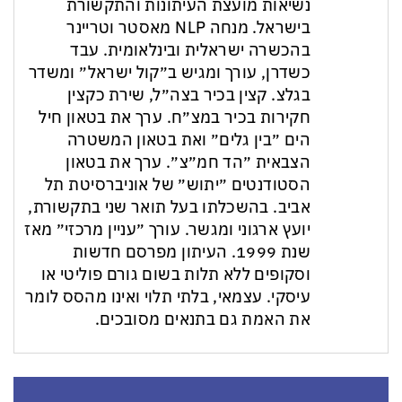
נשיאות מועצת העיתונות והתקשורת
בישראל. מנחה NLP מאסטר וטריינר
בהכשרה ישראלית ובינלאומית. עבד
כשדרן, עורך ומגיש ב״קול ישראל״ ומשדר
בגלצ. קצין בכיר בצה״ל, שירת כקצין
חקירות בכיר במצ״ח. ערך את בטאון חיל
הים ״בין גלים״ ואת בטאון המשטרה
הצבאית ״הד חמ״צ״. ערך את בטאון
הסטודנטים ״יתוש״ של אוניברסיטת תל
אביב. בהשכלתו בעל תואר שני בתקשורת,
יועץ ארגוני ומגשר. עורך ״עניין מרכזי״ מאז
שנת 1999. העיתון מפרסם חדשות
וסקופים ללא תלות בשום גורם פוליטי או
עיסקי. עצמאי, בלתי תלוי ואינו מהסס לומר
את האמת גם בתנאים מסובכים.