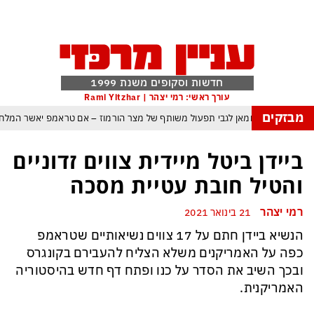
חדשות וסקופים משנת 1999
עורך ראשי: רמי יצהר | Rami Yitzhar
מבזקים
 יש הסכמות עם עומאן לגבי תפעול משותף של מצר הורמוז – אם טראמפ יאשר המל
מי היה מאמין שבאר שבע תנצח את הכוכב האדום?
ביידן ביטל מיידית צווים זדוניים
דויקות להתקפה ומיירטים להגנה – טראמפ נשאר רק עם ציוצי האיום המגוחכים שלא מ
והטיל חובת עטיית מסכה
גרדום כמדיניות: כך הפכה ההוצאה להורג לכלי ההרתעה המרכזי של המ
רמי יצהר
21 בינואר 2021
טראמפ, א-סיסי, ארדואן ושליט קטאר מכנסים פגישת ״כיפה אדומה״ לנתניה
הנשיא ביידן חתם על 17 צווים נשיאותיים שטראמפ
מו את המתקפה: טראמפ נסוג, נתניהו הוזהר – ואיראן רשמה ניצחון אסטרטגי נוסף ב
כפה על האמריקנים משלא הצליח להעבירם בקונגרס
כל הפרטים, ההערכות והסודות: לקראת מלחמה הקשה בהרבה מקודמותיה?
ובכך השיב את הסדר על כנו ופתח דף חדש בהיסטוריה
האמריקנית.