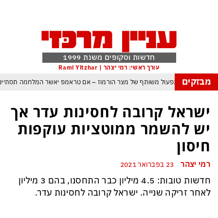
חדשות וסקופים משנת 1999
עורך ראשי: רמי יצהר | Rami Yitzhar
מבזקים
 עם עומאן לגבי תפעול משותף של מצר הורמוז – אם טראמפ יאשר המלחמה תסתיי
מי היה מאמין שבאר שבע תנצח את הכוכב האדום?
ישראל קרובה לחסינות עדר אך
פה ומיירטים להגנה – טראמפ נשאר רק עם ציוצי האיום המגוחכים שלא מזיזים לטהר
יש להשמר ממוטציות עוקפות
רדום כמדיניות: כך הפכה ההוצאה להורג לכלי ההרתעה המרכזי של המשטר האיראנ
חיסון
פ, א-סיסי, ארדואן ושליט קטאר מכנסים פגישת ״כיפה אדומה״ לנתניהו בנושא עז
רמי יצהר
23 בפברואר 2021
ה: טראמפ נסוג, נתניהו הוזהר – ואיראן רשמה ניצחון אסטרטגי נוסף בלי שום מאמ
חדשות טובות: 4.5 מיליון כבר התחסנו, בהם 3 מיליון
כל הפרטים, ההערכות והסודות: לקראת מלחמה הקשה בהרבה מקודמותיה?
לאחר זריקה שנייה. ישראל קרובה לחסינות עדר.
.