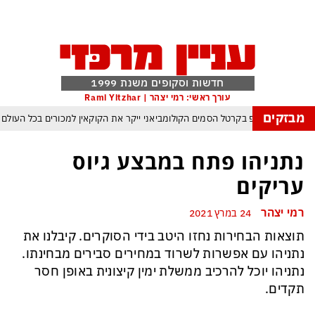
חדשות וסקופים משנת 1999
עורך ראשי: רמי יצהר | Rami Yitzhar
מבזקים
מלחמת טראמפ בקרטל הסמים הקולומביאני ייקר את הקוקאין למכורים בכל העולם
סלבס כבר לא מחכים לטלוויזיה – והרכילות הפכה לתעשיית החדשות המהירה בארץ
נתניהו פתח במבצע גיוס
 ארדואן, בן סלמן ופקיסטן נחתמה בקריאה לעולם המוסלמי כולו להתאחד נגד ישראל
עריקים
העולם נכנס לעידן המסוכן ביותר זה עשרות שנים – ובריטניה עלולה לשלם מחיר כבד
רמי יצהר
24 במרץ 2021
עם עומאן לגבי תפעול משותף של מצר הורמוז – אם טראמפ יאשר המלחמה תסתיים
תוצאות הבחירות נחזו היטב בידי הסוקרים. קיבלנו את
מי היה מאמין שבאר שבע תנצח את הכוכב האדום?
נתניהו עם אפשרות לשרוד במחירים סבירים מבחינתו.
ה ומיירטים להגנה – טראמפ נשאר רק עם ציוצי האיום המגוחכים שלא מזיזים לטהרן
נתניהו יוכל להרכיב ממשלת ימין קיצונית באופן חסר
תקדים.