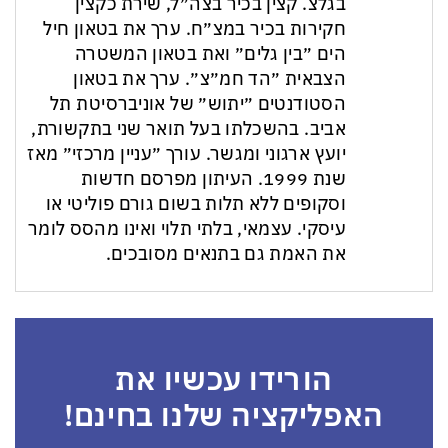
בגלצ. קצין בכיר בצה״ל, שירת כקצין
חקירות בכיר במצ״ח. ערך את בטאון חיל
הים ״בין גלים״ ואת בטאון המשטרה
הצבאית ״הד חמ״צ״. ערך את בטאון
הסטודנטים ״יתוש״ של אוניברסיטת תל
אביב. בהשכלתו בעל תואר שני בתקשורת,
יועץ ארגוני ומגשר. עורך ״עניין מרכזי״ מאז
שנת 1999. העיתון מפרסם חדשות
וסקופים ללא תלות בשום גורם פוליטי או
עיסקי. עצמאי, בלתי תלוי ואינו מהסס לומר
את האמת גם בתנאים מסובכים.
הורידו עכשיו את
האפליקציה שלנו בחינם!