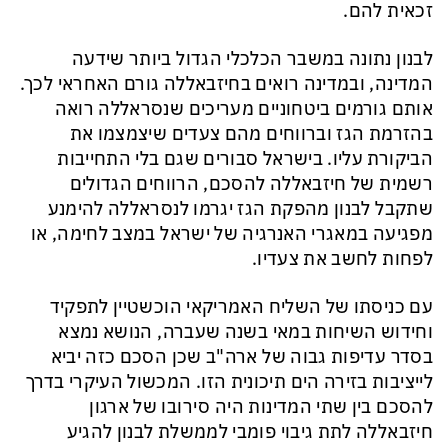
זכאית להם.
לבנון נתונה במשבר הכלכלי הגדול ביותר שידעה
המדינה, ובמדינה רואים בחיזבאללה גורם האחראי לכך.
אותם גורמים ביטחוניים מעריכים שנסראללה רואה
בהזרמת הגז וברווחים מהם צעדים שיצמצמו את
הביקורת עליו. בישראל סבורים שגם בלי התחייבות
רשמית של חיזבאללה להסכם, הרווחים הגדולים
שתקבל לבנון מהפקת הגז יגרמו לנסראללה להימנע
מפגיעה במאגרי האנרגיה של ישראל במצב לחימה, או
לפחות לחשב את צעדיו.
עם כניסתו של השליח האמריקאי הוכשטיין לתפקיד
וחידוש השיחות במאי בשנה שעברה, הנושא נמצא
בסדר עדיפות גבוה של ארה"ב שכן הסכם כזה יביא
לייציבות בזירה הים תיכונית הזו. המכשול העיקרי בדרך
להסכם בין שתי המדינות היה סירובו של ארגון
חיזבאללה לתת גיבוי פומבי לממשלת לבנון להגיע