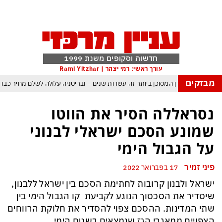
חדשות וסקופים משנת 1999
עורך ראשי: רמי יצהר | Rami Yitzhar
מבזקים
העולם נכנס לעידן המסוכן ביותר זה עשרות שנים – ובריטניה עלולה לשלם מחיר כבד
עם עומאן לגבי תפעול משותף של מצר הורמוז – אם טראמפ יאשר המלחמה תסתיים
נסראללה הסיר את הווטו
מי היה מאמין שבאר שבע תנצח את הכוכב האדום?
שמונע הסכם ישראלי לבנוני
פה ומיירטים להגנה – טראמפ נשאר רק עם ציוצי האיום המגוחכים שלא מזיזים לטהרן
על הגבול הימי
דום כמדיניות: כך הפכה ההוצאה להורג לכלי ההרתעה המרכזי של המשטר האיראני
פיני זמיר
17 בפברואר 2022
, א-סיסי, ארדואן ושליט קטאר מכנסים פגישת ״כיפה אדומה״ לנתניהו בנושא עזה
ישראל ולבנון קרובות לחתימת הסכם בין ישראל ללבנון,
שיסדיר את הסכסוך הנוגע לקביעת קו הגבול הימי בין
שתי המדינות. ההסכם צפוי להסדיר את חלוקת הרווחים
הצפויים ממאגרי הגז שנמצאים בשטח הימי