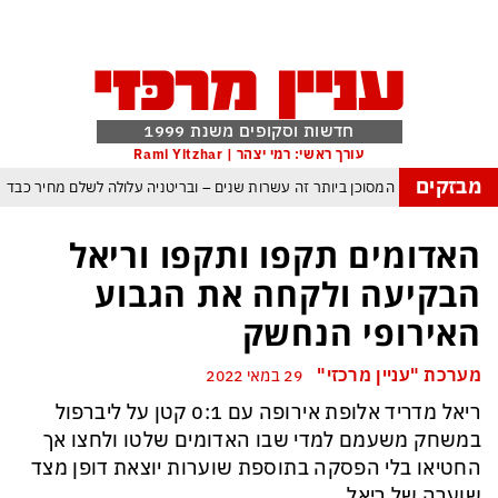
חדשות וסקופים משנת 1999
עורך ראשי: רמי יצהר | Rami Yitzhar
מבזקים
העולם נכנס לעידן המסוכן ביותר זה עשרות שנים – ובריטניה עלולה לשלם מחיר כבד
עם עומאן לגבי תפעול משותף של מצר הורמוז – אם טראמפ יאשר המלחמה תסתיים
האדומים תקפו ותקפו וריאל
מי היה מאמין שבאר שבע תנצח את הכוכב האדום?
הבקיעה ולקחה את הגבוע
ה ומיירטים להגנה – טראמפ נשאר רק עם ציוצי האיום המגוחכים שלא מזיזים לטהרן
האירופי הנחשק
דום כמדיניות: כך הפכה ההוצאה להורג לכלי ההרתעה המרכזי של המשטר האיראני
מערכת "עניין מרכזי"
29 במאי 2022
, א-סיסי, ארדואן ושליט קטאר מכנסים פגישת ״כיפה אדומה״ לנתניהו בנושא עזה
ריאל מדריד אלופת אירופה עם 0:1 קטן על ליברפול
במשחק משעמם למדי שבו האדומים שלטו ולחצו אך
החטיאו בלי הפסקה בתוספת שוערות יוצאת דופן מצד
שוערה של ריאל.