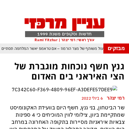
חדשות וסקופים משנת 1999
עורך ראשי: רמי יצהר | Rami Yitzhar
מבזקים
ם עומאן לגבי תפעול משותף של מצר הורמוז – אם טראמפ יאשר המלחמה תסתיים
מי היה מאמין שבאר שבע תנצח את הכוכב האדום?
גנץ חשף נוכחות מוגברת של
ה ומיירטים להגנה – טראמפ נשאר רק עם ציוצי האיום המגוחכים שלא מזיזים לטהרן
הצי האיראני בים האדום
דום כמדיניות: כך הפכה ההוצאה להורג לכלי ההרתעה המרכזי של המשטר האיראני
 א-סיסי, ארדואן ושליט קטאר מכנסים פגישת ״כיפה אדומה״ לנתניהו בנושא עזה
רמי יצהר
6 ביולי 2022
: טראמפ נסוג, נתניהו הוזהר – ואיראן רשמה ניצחון אסטרטגי נוסף בלי שום מאמץ
שר הביטחון, בני גנץ, חשף היום בוועידת האקונומיסט
כל הפרטים, ההערכות והסודות: לקראת מלחמה הקשה בהרבה מקודמותיה?
שמתקיימת ביוון, צילומי לווין המוכיחים כי 4 ספינות
צבאיות איראניות מסיירות בתקופה האחרונה במרחב