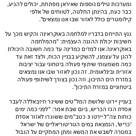
ומערכות טילים נוספות שאיראן מפתחת, יכולים להגיע,
כבר כעת, בהינתן החלטה, לטווחים של אלפי
קילומטרים כולל לאזור שבו אנו נמצאים".
גנץ התייחס בדבריו למלחמה באוקראינה והקיש מכך על
חשיבות יכולת ההגנה העצמית: "מהמלחמה
באוקראינה אנו למדים כמדינה עד כמה חשובה היכולת
להגן על עצמנו, להשקיע בבניין הכוח, ולצד זאת עד
כמה משמעותי שיתוף פעולה ביטחוני עבור יציבות
אזורית ובינלאומית. זה נכון לאזור שבו אנו נמצאים
במזרח הים התיכון, וזה נכון בצורך לשיתופי פעולה
ביטחוניים במזרח התיכון".
בעניין יירוט שלושת המל"טים ששיגר חיזבאללה לעבר
אסדת הגז הכריש, ביום שבת אמר: "לפני כמה ימים
כוחות צה"ל יירטו 3 כטב"מים ששוגרו לאזור אסדת
'כריש', הנמצאת במים הטריטוריאליים של ישראל
במטרה לשבש את המשא ומתן המתקיים על הגבול