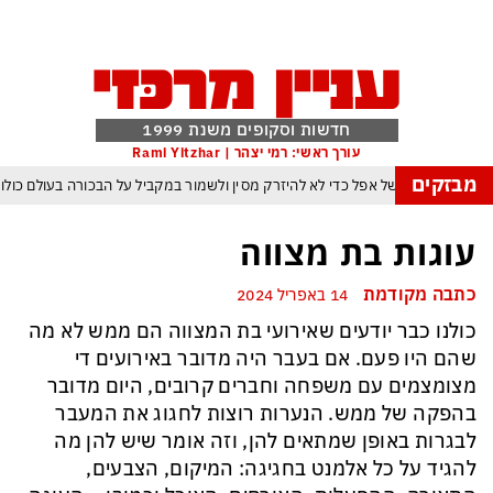
חדשות וסקופים משנת 1999
עורך ראשי: רמי יצהר | Rami Yitzhar
מבזקים
הטריק של אפל כדי לא להיזרק מסין ולשמור במקביל על הבכורה בעולם כולו
הבינה המלאכותית: ByteDance מאמנת מפלצת של טריליוני פרמטרים
עוגות בת מצווה
רנג של טראמפ המאיים למוטט את כלכלת ארה״ב ומבודד את ישראל יותר מאי פעם
כתבה מקודמת
14 באפריל 2024
פקיסטן הגרעינית חותמות על הסכם הגנה המשנה מהיסוד את מאזן הכוחות באזורנו
כולנו כבר יודעים שאירועי בת המצווה הם ממש לא מה
 במשחק חסר החשיבות מדגישה את התגברות החוליגניזם הפראי בכדורגל הישראלי
שהם היו פעם. אם בעבר היה מדובר באירועים די
יפ״א: הכסף הערבי עלול לנצח ולסכן את הכדורגל האירופי וכמובן גם את הישראלי
מצומצמים עם משפחה וחברים קרובים, היום מדובר
בהפקה של ממש. הנערות רוצות לחגוג את המעבר
לבגרות באופן שמתאים להן, וזה אומר שיש להן מה
להגיד על כל אלמנט בחגיגה: המיקום, הצבעים,