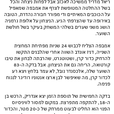
ריאל מדריד ממשיכה לאכזב אבל לפחות ניצחה והכל
בשל ההחלטה המטופשת לצרף את אמבפה שמאפיל
על הכוכבים המאיתיים ודי מפורר חבורה נהדרת, הטובה
באירופה עד שהצרפתי הגיע. הניצחון על אלופת גרמניה
הושג משני שערים בשלהי המשחק בעיקר בשל חולשת
השוער.
אמבפה הצליח לכבוש 24 שניות מפתיחת המחצית
השנייה, דניז אונדב השווה אחרי שהלבנים התקשו
להרחיק כדור קרן, ושטוטגרט, שהרבתה לבחון את טיבו
קורטואה, הריחה גם את הניצחון. אבל בדקה ה-83
השוער שלה, אלכסנדר נובל, לא עמד בלחץ ויצא רע
לכדור קרן, מה שאיפשר לבן ארצו אנטוניו רודיגר לנגוח
פנימה.
בדקה החמישית של תוספת הזמן יצא אנדריק, הרכש בן
ה-18, להתקפה מתפרצת. במקום למסור לוויניסיוס
הפנוי הוא החליט לבעוט ממרחק של כ-20 מטר, והכדור