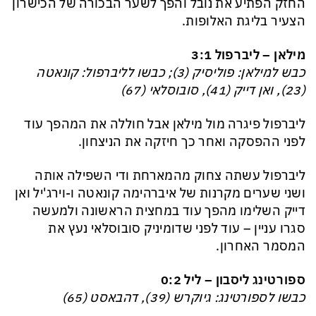
החזק הפתיע את נובל והפך לשער הבכורה של הכישרון
הצעיר בליגת האלופות.
מילאן – ליברפול 3:1
כבש למילאן: פוליסיק (3); כבשו לליברפול: קונאטה
(23), ואן דייק (41), סובוסלאי (67)
ליברפול פיגרה מול מילאן אבל חוללה את המהפך עוד
לפני ההפסקה ואחר כך חיזקה את הניצחון.
ליברפול עשתה צחוק מהמארחת ודי השפילה אותה
ושני שערים מקרנות של איברהימה קונאטה ו-וירג'יל ואן
דייק השלימו מהפך עוד במחצית הראשונה ולמעשה
סגרו עניין – עוד לפני שדומיניק סובוסלאי נעץ את
המסמר האחרון.
ספורטינג ליסבון – ליל 0:2
כבשו לספורטינג: גיוקרש (39), דהבאסט (65)