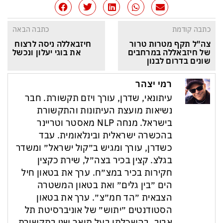
כתבה קודמת
כתבה הבאה
צה"ל תקף מטרות טרור 
חיזבאללה ניסה לרצוח 
של חיזבאללה במרחבים 
את בוגי יעלון ונכשל
שונים בדרום לבנון
רמי יצהר
עיתונאי, שדרן, עורך ויזם תקשורת. חבר
נשיאות מועצת העיתונות והתקשורת
בישראל. מנחה NLP מאסטר וטריינר
בהכשרה ישראלית ובינלאומית. עבד
כשדרן, עורך ומגיש ב״קול ישראל״ ומשדר
בגלצ. קצין בכיר בצה״ל, שירת כקצין
חקירות בכיר במצ״ח. ערך את בטאון חיל
הים ״בין גלים״ ואת בטאון המשטרה
הצבאית ״הד חמ״צ״. ערך את בטאון
הסטודנטים ״יתוש״ של אוניברסיטת תל
אביב. בהשכלתו בעל תואר שני בתקשורת,