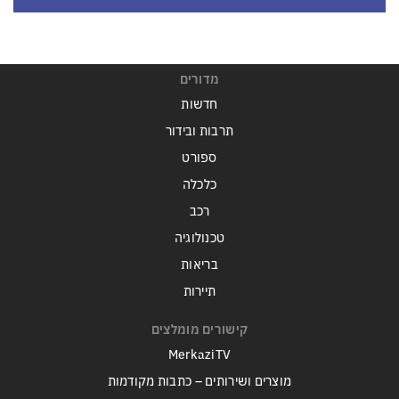
מדורים
חדשות
תרבות ובידור
ספורט
כלכלה
רכב
טכנולוגיה
בריאות
תיירות
קישורים מומלצים
MerkaziTV
מוצרים ושירותים – כתבות מקודמות