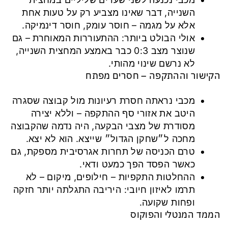
השנייה, דבר שאינו מצביע רק על טעות אחת
אלא על מגמה – חוסר עומק, חוסר דינמיקה.
אולי הבולט ביותר: ההתעוררות המאוחרת – גם
שנוצר מצב 0:3 כבר באמצע המחצית השנייה,
לא נרשם שינוי מהותי.
הקישור וההתקפה – חסרים מפתח
מכבי נראתה חסרת רעיונות מול קבוצה שסגרה
היטב את אזורי סף ההתקפה – וללא יצירה
מסודרת של מצבי הבקעה, היה נדמה שהקבוצה
מחכה ל״שחקן הגדול״ שייצא. הוא לא יצא.
טרם הכניסה של תחרות אגרסיבית מספקת, גם
כאשר הפסד הפך כמעט ודאי.
ההחלטות התקפיות – חילופים, מיקום – לא
תרמו לאיזון חיובי: היריבה התגלתה יותר חזקה
ופחות שקועה.
הממד המנטלי והפוקוס