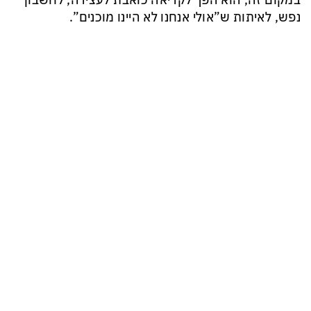
במקום זה, הוא הפך לקריאה כואבת לעצירה, לחשבון
נפש, לאיתות ש”אולי אנחנו לא היינו מוכנים”.