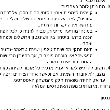
איננה סבירה.
מה ניתן לומר באחריות
קיימים סימני תיאום: ניסוחי הבית הלבן על “התחי
אזורית”, לצד השתיקה המוחלטת של ירושלים – 
פירושה אין התנגדות חזיתית.
במונחי מודיעין־מדיניות, סביר להניח כי לכל הפח
הכנה בדרגי ביטחון בין וושינגטון וירושלים ולפחו
ואחרי.
האם התקיימה שיחת טלפון ישירה טראמפ–נתניהו
הפגישה? אין הוכחה פומבית, אך בהינתן הרגישות
ההסתברות איננה נמוכה.
חשוב להדגיש לקוראי עניין מרכזי: כל אזכור לשיחה כזו 
מצב, לא עובדה רשמית. אם וכאשר אחד הצדדים ירצה לש
עד אז, החידה נשארת חלק מהמשחק האסטרטגי.
רוויח, מי מודאג: מפת האינטרסים המלאה
נגטון
טראמפ מציג “דיל היסטורי”: הפיכת אויב לשותף, הקטנ