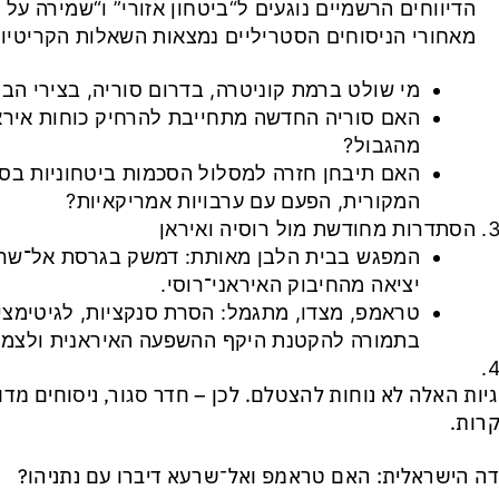
הדיווחים הרשמיים נוגעים ל“ביטחון אזורי” ו“שמירה על י
מאחורי הניסוחים הסטריליים נמצאות השאלות הקריטיו
מי שולט ברמת קוניטרה, בדרום סוריה, בצירי הב
האם סוריה החדשה מתחייבת להרחיק כוחות אירא
מהגבול?
האם תיבחן חזרה למסלול הסכמות ביטחוניות בסג
המקורית, הפעם עם ערבויות אמריקאיות?
הסתדרות מחודשת מול רוסיה ואיראן
המפגש בבית הלבן מאותת: דמשק בגרסת אל־שר
יציאה מהחיבוק האיראני־רוסי.
טראמפ, מצדו, מתגמל: הסרת סנקציות, לגיטימציה
בתמורה להקטנת היקף ההשפעה האיראנית ולצמצ
יות האלה לא נוחות להצטלם. לכן – חדר סגור, ניסוחים מדו
רות.
ה הישראלית: האם טראמפ ואל־שרעא דיברו עם נתניהו?