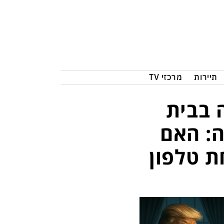
תיירות
מרכזי TV
 בבית
ה: האם
 טלפון