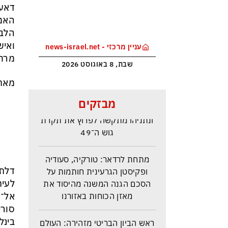
דאע
האמר
הלבן
ואיש
עניין מרכזי - news-israel.net
מרחי
שבת, 8 באוגוסט 2026
מאת 
סקר בחירות האמין בישראל –
מבזקים
איזנקוט מתבסס במקום הראשון –
ונתניהו מתקשה לפרוץ את תקרת
גוש ה־49
מתחת לרדאר: טורקיה, סעודיה
ופקיסטן הגרעינית חותמות על
דלתו
הסכם הגנה המשנה מהיסוד את
לעית
מאזן הכוחות באזורנו
אל־ש
סורי
ראש הביון הבריטי מזהירה: העולם
בינל