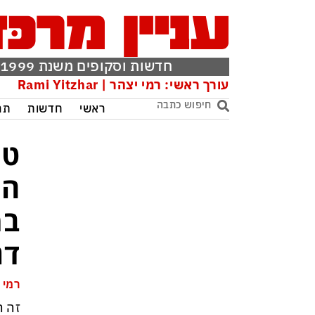
חדשות וסקופים משנת 1999
עורך ראשי: רמי יצהר | Rami Yitzhar
ראשי
חדשות
תר
טר
הל
במ
דר
רמי 
זה ה