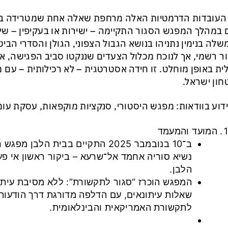
העובדות הדרמטיות האלה מרחפת שאלה אחת שמטרידה במי
במהלך המפגש הסגור התקיימה – ישירות או בעקיפין – ש
לה בנימין נתניהו בנושא הגבול הצפוני, הגולן והסדרי הביט
ר רשמי, אך לנוכח מכלול הצעדים שננקטו סביב הפגישה, א
ית באופן מוחלט. זו חידה אסטרטגית – לא רכילותית – עם 
חון ישראל.
דוע בוודאות: מפגש היסטורי, סנקציות מוקפאות, עסקת עומ
המועד והמעמד
ב־10 בנובמבר 2025 התקיים בבית הלבן
נשיא סוריה אחמד אל־שרעא – ביקור ראשון אי פע
הלבן.
המפגש הוכרז “סגור לתקשורת”: ללא מסיבת עית
שאלות עיתונאים, עם הדלפה מדורגת דרך הודעות 
לתקשורת האמריקאית והבינלאומית.