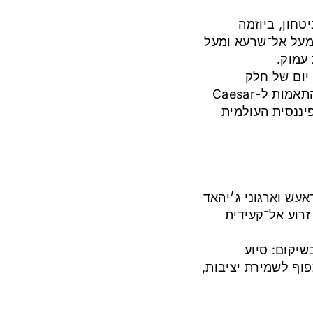
טחון, ביוזמה
מעל אל־שרעא ומעל
 עמוק.
וושינגטון הכריזה על הקפאה חלקית ל־180 יום של חלק
מהסנקציות הכלכליות על סוריה במסגרת התאמות ל-Caesar
פיננסית העולמית
עש וארגוני ג׳יהאד
זרוע אל־קעידית
יקום: סיוע
פוף לשמירת יציבות,