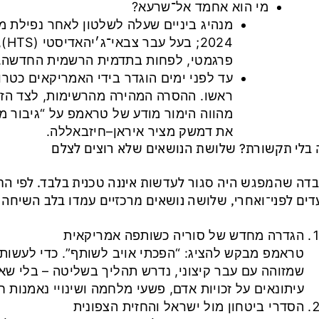
מי הוא אחמד אל־שרעא?
מנהיג ביניים שעלה לשלטון לאחר נפילת
024
פרגמטי, לפחות בתדמית הרשמית החדשה.
עד לפני ימים הוגדר בידי האמריקאים כטרו
ראשו. ההסרה המהירה מהרשימות, לצד הזמ
מהווה הימור מודע של טראמפ על “גיבור מ
את דמשק מציר איראן–חיזבאללה.
בלי תקשורת? שלושת הנושאים שלא רוצים לצלם
דה שהמפגש היה סגור לעדשות איננה טכנית בלבד. לפי התד
ים לפני־ואחרי, שלושה נושאים מרכזיים עמדו בלב השיחה –
הגדרה מחדש של סוריה כשותפה אמריקאית
טראמפ מבקש להציג: “הפכתי אויב לשותף”. כדי לעשות 
שמזוהה עם עבר קיצוני, נדרש תהליך בשליטה – בלי שא
עיתונאים על זכויות אדם, פשעי מלחמה ושינויי נאמנות ח
הסדרי ביטחון מול ישראל והחזית הצפונית