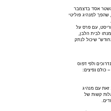
 משטר אסד בדצמבר
2; בעל עבר צבאי־ג׳יהאדיסטי (HTS), שהפך למנהיג פוליטי
ריסט, עם פרס על
נתו לבית הלבן,
חודש” שיכול לנתק
רוכים ולפי דפוס
 כולם נפיצים:
זאת עם מנהיג
לות קשות של
דים.