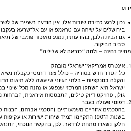
דוע
נכון לרגע כתיבת שורות אלו, אין הודעה רשמית של ל
בירושלים על שיחה עם טראמפ או עם אל־שרעא בעקבו
גם הבית הלבן, בהודעותיו, נמנע מאזכור פומבי של תיאו
סביב הביקור.
חייב בחינה – ולמה “כנראה לא שלילית”
אינטרס אמריקאי־ישראלי מובהק
כל הסדר חדש בסוריה – כולל צעד דרמטי כקבלת נשיא ס
והקלה בסנקציות – בלתי הגיוני שייעשה ללא תיאום הדו
ישראל היא השחקן המרכזי שנפגע או נהנה מכל שינוי במא
גולן, פרויקט דיוק טילים, התבססות איראנית, הברחות 
דפוסי פעולה בעבר
בהסכמים אזוריים משמעותיים (הסכמי אברהם, הבנות ס
בשנות ה־90) התקיימו תמיד שיחות ישירות או עקיפו
חלקן נשארו מתחת לרדאר. לכן, בהקשר הנוכחי, התנהלות