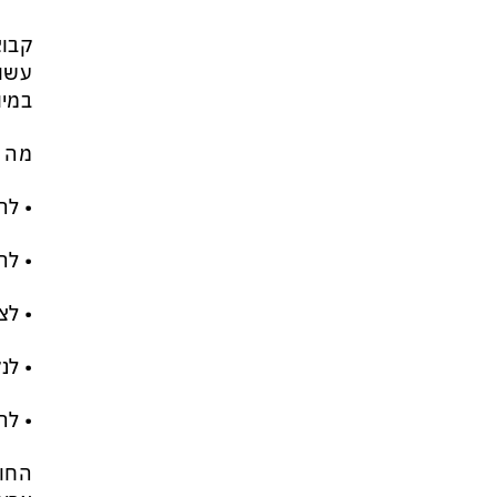
זה הפך לטרנד מסוכן בארה״ב:
כדי לנצח בפריימריז המתמודדים
קבוצ
מתחרים מי מתעב יותר את
עשוי
ממשלת נתניהו
במיו
מה נ
• לה
• לה
• לצ
• לנ
• לה
החוק