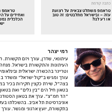
כתבה קודמת
טראמפ משתלט צבאית על רצועת 
טראמפ ה
עזה – ובישראל מתלבטים: זה טוב 
ואחידים על הע
או רע לנו?
הכלכלית נמשכ
ישר
רמי יצהר
עיתונאי, שדרן, עורך ויזם תקשורת. 
וטריינר בהכשרה ישראלית ובינלאומי
עורך ומגיש ב״קול ישראל״ ומשדר בגל
בצה״ל, שירת כקצין חקירות בכיר במ
בטאון חיל הים ״בין גלים״ ואת בטא
״הד חמ״צ״. ערך את בטאון הסטודנט
אוניברסיטת תל אביב. בהשכלתו בעל 
בתקשורת, יועץ ארגוני ומגשר. עורך ״