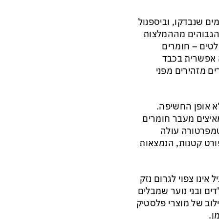
מדאיגים: ביספנול A הופיע בכ־98% מהדגמים שנבדקו, וביספנול
 הגבוהים מההמלצות
לטים – חומרים
ה אפשרית בכבד
ים מזהירים מפני
א אופן החשיפה.
מאיצים מעבר חומרים
טמפרטורה עולה
ורט קטנות, הנמצאות
 אינו צפוי לגרום נזק
דים ובני נוער שמבלים
לוב של מוצרי פלסטיק
ן.