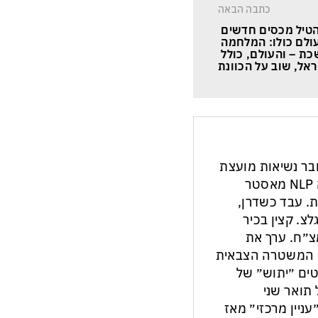
כתבה הבאה
טיל מכסים חדשים 
ולם כולו: המלחמה 
ת – והעולם, כולל 
אל, שוב על הכוונת
חבר נשיאות מועצת
העיתונות והתקשורת בישראל. מנחה NLP מאסטר
ת. עבד כשדרן,
צ. קצין בכיר
צ״ח. ערך את
ון המשטרה הצבאית
ים ״יתוש״ של
תואר שני
עניין מרכזי״ מאז