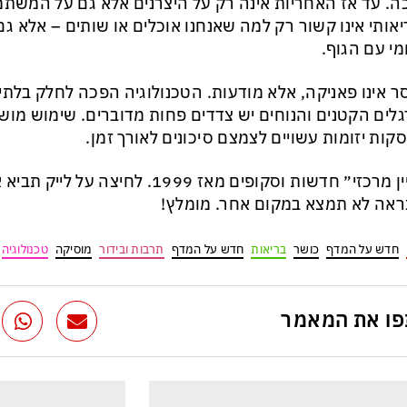
ה. עד אז האחריות אינה רק על היצרנים אלא גם על המשתמ
אותי אינו קשור רק למה שאנחנו אוכלים או שותים – אלא 
ומי עם הגוף.
 אינו פאניקה, אלא מודעות. הטכנולוגיה הפכה לחלק בלתי 
לים הקטנים והנוחים יש צדדים פחות מדוברים. שימוש מוש
קות יזומות עשויים לצמצם סיכונים לאורך זמן.
״עניין מרכזי״ חדשות וסקופים מאז 1999. לח
אה לא תמצא במקום אחר. מומלץ!
חדש על המדף
כושר
בריאות
חדש על המדף
תרבות ובידור
מוסיקה
טכנולוגיה
ו את המאמר