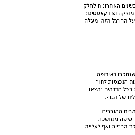
 בשנים האחרונות לחלק
 מוזיקה ופודקאסטים:
על ההרגל הזה ומעלה
T נבדקו 81 זוגות אוזניות שנמכרו באירופה
ות הנכנסות לתוך
 בכל הדגמים נמצאו
ית של הגוף.
 ביספנול A (BPA) וביספנול S (BPS) – חומרים המוכרים
 חשיפה ממושכת
 הרבייה ואף לעלייה