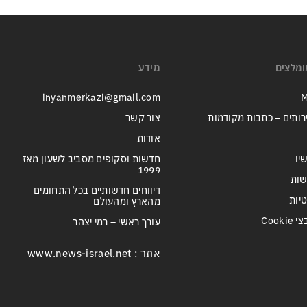
ומלצים
מידע
inyanmerkazi@gmail.com
M
רותים – כתבות מקודמות
צור קשר
אודות
יו
חדשות וסקופים מסביב לשעון מאז
1999
שות
דיווחים חדשותיים בכל התחומים
טיות
מהארץ ומהעולם
Cook
עורך ראשי – רמי יצהר
אתר : www.news-israel.net