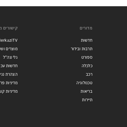
מדורים
קישורים מ
חדשות
erkaziTV
תרבות ובידור
מוצרים ושי
ספורט
גלי צה"ל
כלכלה
חדשות עכש
רכב
הצהרת נגי
טכנולוגיה
מדיניות פר
בריאות
מדיניות קובצי ie
תיירות