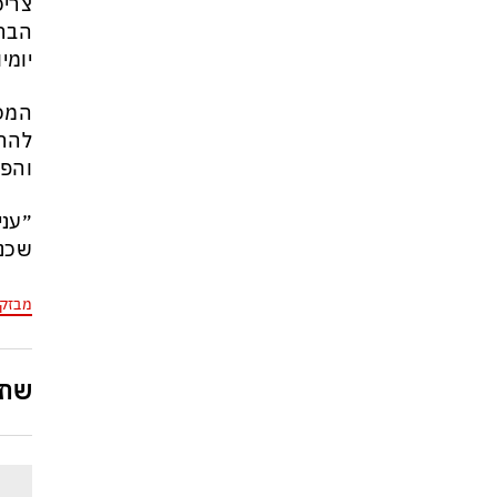
צריכ
הברי
יומי
המסר
להרג
והפס
שכנר
מבזק
שתפ