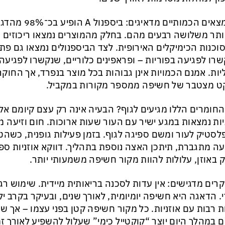
הממצאים הכמותיים 
ביותר משלושה רבעים מהם. בחלק מהמוצרים נמצאו ריכוזים
וכנות הכימיקלים האירופית. לצד הביספנולים נמצאו גם פת
רו לפגיעה בפוריות – ופראפינים כלוריים, שנקשרו לפגיע
יות. אמנם הכמויות אינן גבוהות בכל מוצר בנפרד, אך החוקר
 מצטבר של חשיפה ממספר מקורות במקביל.
החומרים הללו מגיעים לגוף? הבעיה אינה רק עצם קיומם אל
יות נמצאות במגע ישיר עם העור שעות ארוכות. חום וזיעה 
סטיק לעור ומשם ספיגה לגוף. בזמן פעילות גופנית, כשה
עה מתגברת, תיתכן האצה נוספת בתהליך. דווקא אוזניות ספ
 באוזן, עלולות להוות מקור חשיפה משמעותי יותר.
רים מדגישים: אין עדות לסכנה בריאותית מיידית. שימוש רגיל
י. הדאגה היא חשיפה יומיומית, לאורך שנים, ובעיקר בקרב יל
 רבות עם אוזניות. כל מקור חשיפה קטן בפני עצמו – אך שי
ם במהלך היום יוצר “קוקטייל כימי” שעלול להשפיע לאורך זמ