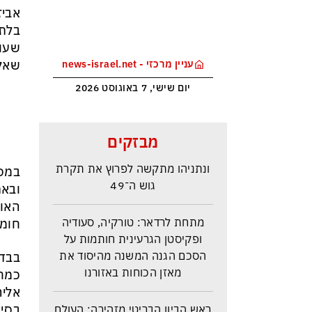
אביז
בלתי
שעות
שאלו
עניין מרכזי - news-israel.net
יום שישי, 7 באוגוסט 2026
סקר בחירות האמין בישראל –
מבזקים
איזנקוט מתבסס במקום הראשון –
ונתניהו מתקשה לפרוץ את תקרת
גוש ה־49
ובאת
האוז
מתחת לרדאר: טורקיה, סעודיה
חומר
ופקיסטן הגרעינית חותמות על
הסכם הגנה המשנה מהיסוד את
מאזן הכוחות באזורנו
כמחק
אליה
ראש הביון הבריטי מזהירה: העולם
בסיכ