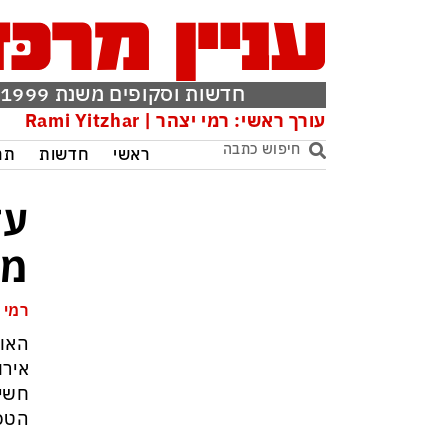
חדשות וסקופים משנת 1999
עורך ראשי: רמי יצהר | Rami Yitzhar
ראשי
חדשות
תר
עד
מס
רמי 
האוז
אירו
חשיפ
הטכנ