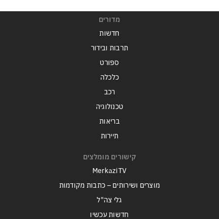
מדורים
חדשות
תרבות ובידור
ספורט
כלכלה
רכב
טכנולוגיה
בריאות
תיירות
קישורים מומלצים
MerkaziTV
מוצרים ושירותים – כתבות מקודמות
גלי צה"ל
חדשות עכשיו