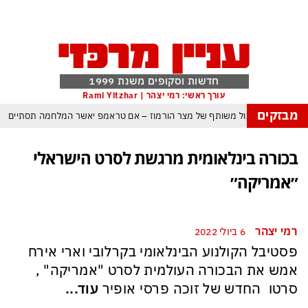
חדשות וסקופים משנת 1999
עורך ראשי: רמי יצהר | Rami Yitzhar
מבזקים
 עומאן לגבי תפעול משותף של מצר הורמוז – אם טראמפ יאשר המלחמה תסתיים
מי היה מאמין שבאר שבע תנצח את הכוכב האדום?
בכורה בינלאומית מרגשת לסרט הישראלי
 ומיירטים להגנה – טראמפ נשאר רק עם ציוצי האיום המגוחכים שלא מזיזים לטהרן
״אמריקה״
ום כמדיניות: כך הפכה ההוצאה להורג לכלי ההרתעה המרכזי של המשטר האיראני
א-סיסי, ארדואן ושליט קטאר מכנסים פגישת ״כיפה אדומה״ לנתניהו בנושא עזה
רמי יצהר
6 ביולי 2022
 טראמפ נסוג, נתניהו הוזהר – ואיראן רשמה ניצחון אסטרטגי נוסף בלי שום מאמץ
פסטיבל הקולנוע הבינלאומי בקרלובי וארי אירח
כל הפרטים, ההערכות והסודות: לקראת מלחמה הקשה בהרבה מקודמותיה?
אמש את הבכורה העולמית לסרט "אמריקה" ,
סרטו החדש של זוכה פרסי אופיר
עוד...