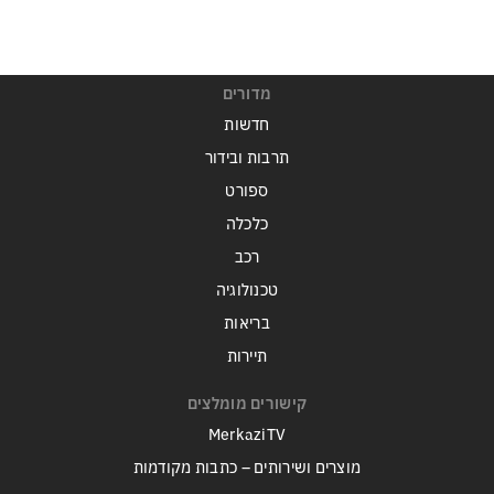
מדורים
חדשות
תרבות ובידור
ספורט
כלכלה
רכב
טכנולוגיה
בריאות
תיירות
קישורים מומלצים
MerkaziTV
מוצרים ושירותים – כתבות מקודמות