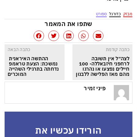
מבזק
כדורגל
ספורט
שתפו את המאמר
כתבה קודמת
כתבה הבאה
לצה״ל אין תשובה 
ההתשה האיראנית 
לרחפני חיזבאללה- 100 
נמשכת: הצעת טראמפ 
חיילים נפצעו או נהרגו 
נדחתה בתרגילי השהייה 
מהם מאז הפלישה ללבנון
המוכרים
פיני זמיר
הורידו עכשיו את