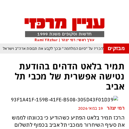
חדשות וסקופים משנת 1999
עורך ראשי: רמי יצהר | Rami Yitzhar
מבזקים
ה וטראמפ שוקל להכריז על ״סיום המלחמה״ ובכך לקבע את תבוסת ארה״ב וישראל
ה לנצל את הניצחון האיראני בהורמוז כדי להשתלט על התנועה הימית בנמל באודסה
תמיר בלאט הדהים בהודעת
ארדואן, בן סלמן ופקיסטן נחתמה בקריאה לעולם המוסלמי כולו להתאחד נגד ישראל
נטישה אפשרית של מכבי תל
משבר האקלים הפך איום ממשי מיידי על מיליארדי בני אדם
אביב
ום: משבר האקלים הגיע עד לכור הגרעיני – והונגריה קיבלה הצצה מפחידה לעתיד
קיסטן הגרעינית חותמות על הסכם הגנה המשנה מהיסוד את מאזן הכוחות באזורנו
רמי יצהר
19 במאי 2026
במשחק חסר החשיבות מדגישה את התגברות החוליגניזם הפראי בכדורגל הישראלי
הרכז תמיר בלאט הפתיע כשהודיע כי בכוונתו לממש
את סעיף השיחרור ממכבי תל אביב בכפוף לתשלום