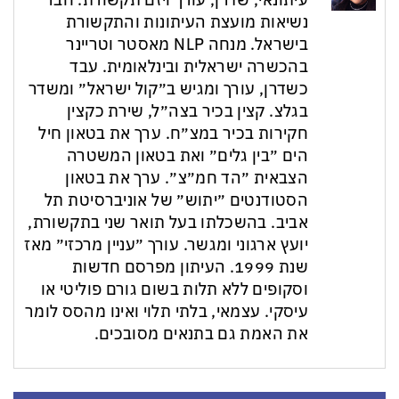
עיתונאי, שדרן, עורך ויזם תקשורת. חבר
נשיאות מועצת העיתונות והתקשורת
בישראל. מנחה NLP מאסטר וטריינר
בהכשרה ישראלית ובינלאומית. עבד
כשדרן, עורך ומגיש ב״קול ישראל״ ומשדר
בגלצ. קצין בכיר בצה״ל, שירת כקצין
חקירות בכיר במצ״ח. ערך את בטאון חיל
הים ״בין גלים״ ואת בטאון המשטרה
הצבאית ״הד חמ״צ״. ערך את בטאון
הסטודנטים ״יתוש״ של אוניברסיטת תל
אביב. בהשכלתו בעל תואר שני בתקשורת,
יועץ ארגוני ומגשר. עורך ״עניין מרכזי״ מאז
שנת 1999. העיתון מפרסם חדשות
וסקופים ללא תלות בשום גורם פוליטי או
עיסקי. עצמאי, בלתי תלוי ואינו מהסס לומר
את האמת גם בתנאים מסובכים.