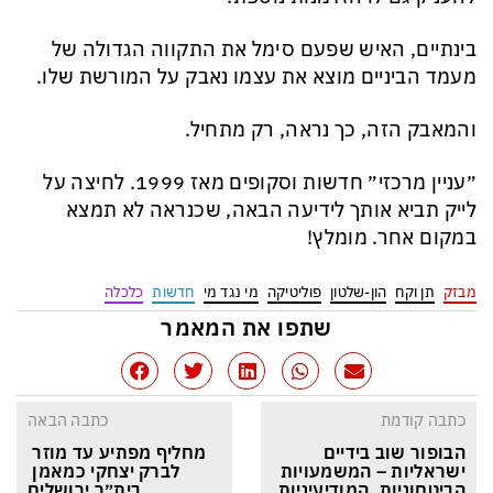
בינתיים, האיש שפעם סימל את התקווה הגדולה של
מעמד הביניים מוצא את עצמו נאבק על המורשת שלו.
והמאבק הזה, כך נראה, רק מתחיל.
״עניין מרכזי״ חדשות וסקופים מאז 1999. לחיצה על
לייק תביא אותך לידיעה הבאה, שכנראה לא תמצא
במקום אחר. מומלץ!
מבזק
תן וקח
הון-שלטון
פוליטיקה
מי נגד מי
חדשות
כלכלה
שתפו את המאמר
כתבה קודמת
כתבה הבאה
הבופור שוב בידיים 
מחליף מפתיע עד מוזר 
ישראליות – המשמעויות 
לברק יצחקי כמאמן 
הביטחוניות, המודיעיניות 
בית״ר ירושלים