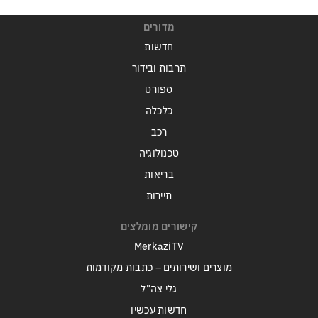
מדורים
חדשות
תרבות ובידור
ספורט
כלכלה
רכב
טכנולוגיה
בריאות
תיירות
קישורים מומלצים
MerkaziTV
מוצרים ושירותים – כתבות מקודמות
גלי צה"ל
חדשות עכשיו