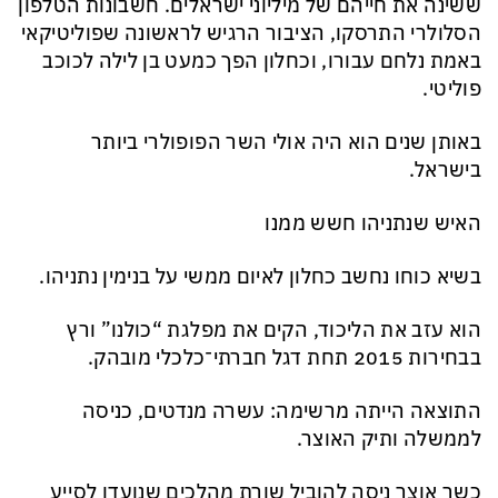
ששינה את חייהם של מיליוני ישראלים. חשבונות הטלפון
הסלולרי התרסקו, הציבור הרגיש לראשונה שפוליטיקאי
באמת נלחם עבורו, וכחלון הפך כמעט בן לילה לכוכב
פוליטי.
באותן שנים הוא היה אולי השר הפופולרי ביותר
בישראל.
האיש שנתניהו חשש ממנו
בשיא כוחו נחשב כחלון לאיום ממשי על בנימין נתניהו.
הוא עזב את הליכוד, הקים את מפלגת “כולנו” ורץ
בבחירות 2015 תחת דגל חברתי־כלכלי מובהק.
התוצאה הייתה מרשימה: עשרה מנדטים, כניסה
לממשלה ותיק האוצר.
כשר אוצר ניסה להוביל שורת מהלכים שנועדו לסייע