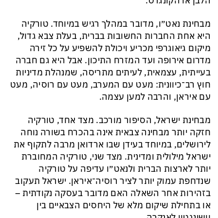
הלבן או הקונגרס.
מבחינת נאט״ו, מדובר במהלך רגיש במיוחד. טורקיה
היא אחת החברות החשובות בברית, בעלת צבא גדול,
מיקום גיאוגרפי מכריע ויכולת להשפיע על כל זירה
מדרום אירופה ועד המזרח התיכון. אבל היא גם חברה
בעייתית, עצמאית, לעיתים מתריסה, שמנהלת מדיניות
חוץ רב־כיוונית: מעט עם המערב, מעט עם רוסיה, מעט
עם איראן, והרבה למען עצמה.
מבחינת ישראל, הסיפור מורכב. מצד אחד, טורקיה
חזקה יותר מבחינה צבאית אינה בהכרח בשורה נוחה
לירושלים, במיוחד בעידן שבו ארדואן מרבה לתקוף את
ישראל מילולית ומדינית. מצד שני, טורקיה המחוברת
יותר לארצות הברית ולנאט״ו עדיפה על טורקיה
שנדחפת עמוק יותר לציר רוסיה־איראן. ישראל תעקוב
בזהירות אחר השאלה האם מדובר בעסקה נקודתית –
או בתחילת שיקום מלא של היחסים הצבאיים בין
וושינגטון לאנקרה.