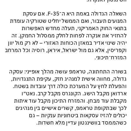
השאלה הגדולה באמת היא ה־F-35. אם עסקת
המנועים תעבור, ואם הממשל יחליט שטורקיה עומדת
בתנאי החוק האמריקני, תעלה מחדש האפשרות
להחזיר את אנקרה לפחות לחלק ממסלול החמקן. זה
יהיה שינוי אדיר במאזן הכוחות האזורי – לא רק מול יוון
וקפריסין, אלא גם מול ישראל, איראן, רוסיה וכל המרחב
המזרח־תיכוני.
בשורה התחתונה, טראמפ עושה מהלך אופייני: עסקה
גדולה, מחווה אישית למנהיג חזק, עקיפת התנגדויות,
והפעלת לחץ על המערכת כולה דרך עובדות בשטח.
ארדואן מקבל הישג. הקונגרס מקבל קרב. נאט״ו
מקבלת עוד מבחן. והמזרח התיכון מקבל עוד איתות
לכך שבתקופת טראמפ, קשרים אישיים בין מנהיגים
יכולים להזיז עסקאות ביטחוניות ענקיות – גם
כשהממסד בוושינגטון עדיין מלא חשדות.