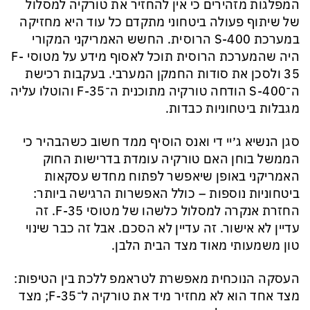
המפלגות מזהירים כי אין להחזיר את טורקיה למסלול
של שיתוף פעולה ביטחוני מתקדם כל עוד היא מחזיקה
במערכת S-400 הרוסית. החשש האמריקני המקורי
היה שהמערכת הרוסית תוכל לאסוף מידע על מטוסי F-
35 ולסכן את סודות החמקן המערבי. בעקבות רכישת
ה־S-400 הודחה טורקיה מתוכנית ה־F-35 והוטלו עליה
מגבלות ביטחוניות כבדות.
סגן הנשיא ג׳יי די ואנס הוסיף ממד חשוב כשהבהיר כי
הממשל בוחן האם טורקיה עומדת בדרישות החוק
האמריקני באופן שיאפשר לפתוח מחדש עסקאות
ביטחוניות נוספות – כולל האפשרות הרגישה ביותר:
החזרת אנקרה למסלול כלשהו של מטוסי F-35. זה
עדיין לא אישור. זה עדיין לא הסכם. אבל זה כבר שינוי
טון משמעותי מאוד מצד הבית הלבן.
העסקה הנוכחית מאפשרת לטראמפ ללכת בין הטיפות:
מצד אחד הוא לא מחזיר מיד את טורקיה ל־F-35; מצד