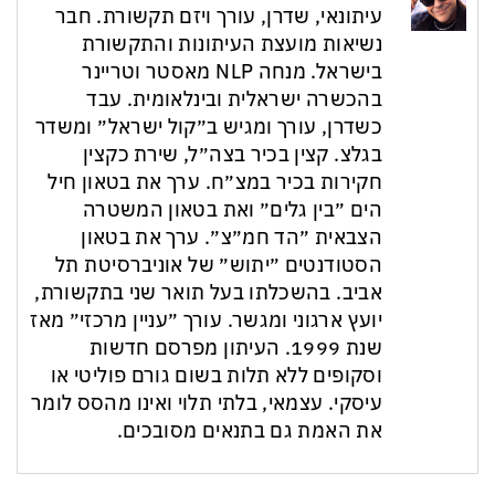
עיתונאי, שדרן, עורך ויזם תקשורת. חבר
נשיאות מועצת העיתונות והתקשורת
בישראל. מנחה NLP מאסטר וטריינר
בהכשרה ישראלית ובינלאומית. עבד
כשדרן, עורך ומגיש ב״קול ישראל״ ומשדר
בגלצ. קצין בכיר בצה״ל, שירת כקצין
חקירות בכיר במצ״ח. ערך את בטאון חיל
הים ״בין גלים״ ואת בטאון המשטרה
הצבאית ״הד חמ״צ״. ערך את בטאון
הסטודנטים ״יתוש״ של אוניברסיטת תל
אביב. בהשכלתו בעל תואר שני בתקשורת,
יועץ ארגוני ומגשר. עורך ״עניין מרכזי״ מאז
שנת 1999. העיתון מפרסם חדשות
וסקופים ללא תלות בשום גורם פוליטי או
עיסקי. עצמאי, בלתי תלוי ואינו מהסס לומר
את האמת גם בתנאים מסובכים.