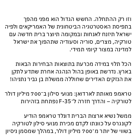
וזו רק ההתחלה. החשש הגדול הוא מפני מהפך
בתפיסת האסטרטגיה הביטחונית של האמריקאים ולפיה
ישראל תיזנח לאנחות ובמקומה תיוצר ברית חדשה עם
טורקיה, מצרים, סוריה וסעודיה שתהפוך את ישראל
למדינה במצור קיומי תמידי.
הכל תלוי במידה מכרעת בתוצאות הבחירות הבאות
בארץ. נדרשת באופן בהול הנהגה אחרת שתדע לתקן
את הנזקים האדירים שחוללה ממשלת בן גביר נתניהו!
טראמפ מאותת לארדואן: מנועי סילון ב־700 מיליון דולר
לטורקיה – והדרך חזרה ל־F-35 נפתחת בזהירות
ממשל נשיא ארצות הברית דונלד טראמפ הודיע
לקונגרס על כוונתו לקדם מכירת מנועי סילון לטורקיה
בשווי של יותר מ־700 מיליון דולר, במהלך שמסמן ניסיון