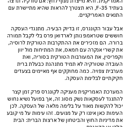
האמריקנית. והיא מייצרת מנוף לחץ: אם טורקיה תרצה
בעתיד F-35, היא תצטרך להראות שהיא מתיישרת עם
התנאים האמריקניים.
אבל עבור הקונגרס, זו בדיוק הבעיה. מתנגדי העסקה
חוששים שטראמפ נותן לארדואן פרס בלי לקבל תמורה
ברורה. הם מזכירים את ההתקרבות הטורקית לרוסיה,
את קשרי אנקרה עם חמאס, את המתיחות מול יוון
וקפריסין, את המעורבות הטורקית בסוריה, ואת
העובדה שטורקיה לא תמיד מתנהגת כבעלת ברית
מערבית צפויה. כמה מחוקקים אף מאיימים בצעדים
חקיקתיים לבלימת העסקה.
המערכת האמריקנית מעניקה לקונגרס פרק זמן קצר
להתנגד לעסקאות נשק מסוג זה, אך בפועל נשיא נחוש
יכול להקשות מאוד על בלימה מלאה של העסקה. לכן
העימות כאן איננו רק על מנועים. זהו עימות על מי קובע
את מדיניות החוץ והביטחון של ארצות הברית: הבית