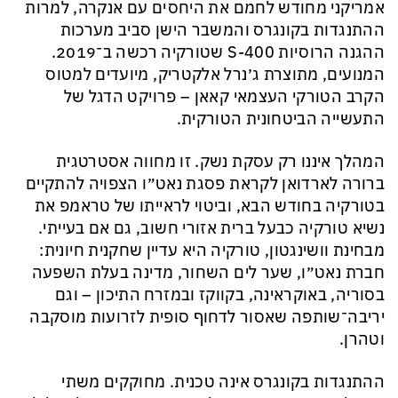
אמריקני מחודש לחמם את היחסים עם אנקרה, למרות
ההתנגדות בקונגרס והמשבר הישן סביב מערכות
ההגנה הרוסיות S-400 שטורקיה רכשה ב־2019.
המנועים, מתוצרת ג׳נרל אלקטריק, מיועדים למטוס
הקרב הטורקי העצמאי קאאן – פרויקט הדגל של
התעשייה הביטחונית הטורקית.
המהלך איננו רק עסקת נשק. זו מחווה אסטרטגית
ברורה לארדואן לקראת פסגת נאט״ו הצפויה להתקיים
בטורקיה בחודש הבא, וביטוי לראייתו של טראמפ את
נשיא טורקיה כבעל ברית אזורי חשוב, גם אם בעייתי.
מבחינת וושינגטון, טורקיה היא עדיין שחקנית חיונית:
חברת נאט״ו, שער לים השחור, מדינה בעלת השפעה
בסוריה, באוקראינה, בקווקז ובמזרח התיכון – וגם
יריבה־שותפה שאסור לדחוף סופית לזרועות מוסקבה
וטהרן.
ההתנגדות בקונגרס אינה טכנית. מחוקקים משתי