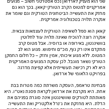
שני הוא מעניק לארדואן נכס אסטרטגי חשוב – מנועים
אמריקניים למטוס הקרב הטורקי קאאן. בכך הוא גם
מחזק את התעשייה הביטחונית הטורקית וגם שומר את
אנקרה תלויה בטכנולוגיה אמריקנית.
קאאן הוא סמל לשאיפה הטורקית לעצמאות צבאית.
אנקרה רוצה להוכיח שאינה תלויה עוד לחלוטין
בוושינגטון, באירופה או ברוסיה. אבל מטוס קרב
מתקדם אינו רק גוף, מכ״ם וחימוש. מנוע הוא לב
המטוס. ללא מנוע איכותי, אמין וחזק – כל חלום החמקן
הטורקי נשאר מוגבל. לכן עסקת המנועים האמריקנית
היא לא רק רכישה תעשייתית אלא קפיצת מדרגה
בפרויקט הלאומי של ארדואן.
מבחינת טראמפ, העסקה משרתת כמה מטרות בבת
אחת. היא מקרבת את ארדואן לקראת פסגת נאט״ו. היא
מאותתת לטורקים שוושינגטון אינה סוגרת בפניהם את
הדלת. היא מחזקת את ג׳נרל אלקטריק ואת התעשייה