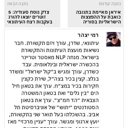
כתבה קודמת
כתבה הבאה
איראן מאיימת בתגובה 
צדק נוסח סעודיה: 5 
כואבת על ההפצצות 
זוטרים יוצאו להורג 
הישראליות בסוריה
בעקבות רצח העיתונאי
רמי יצהר
עיתונאי, שדרן, עורך ויזם תקשורת. חבר
נשיאות מועצת העיתונות והתקשורת
בישראל. מנחה NLP מאסטר וטריינר
בהכשרה ישראלית ובינלאומית. עבד
כשדרן, עורך ומגיש ב״קול ישראל״ ומשדר
בגלצ. קצין בכיר בצה״ל, שירת כקצין
חקירות בכיר במצ״ח. ערך את בטאון חיל
הים ״בין גלים״ ואת בטאון המשטרה
הצבאית ״הד חמ״צ״. ערך את בטאון
הסטודנטים ״יתוש״ של אוניברסיטת תל
אביב. בהשכלתו בעל תואר שני בתקשורת,
יועץ ארגוני ומגשר. עורך ״עניין מרכזי״ מאז