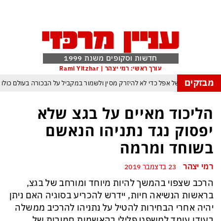
חדשות וסקופים משנת 1999
עורך ראשי: רמי יצהר | Rami Yitzhar
מבזקים
הטריק של אפל כדי לא להיזרק מסין ולשמור במקביל על הבכורה בעולם כולו
הבינה המלאכותית: ByteDance מאמנת מפלצת של טריליוני פרמטרים
הליכוד מאיים על בגצ שלא
רנג של טראמפ המאיים למוטט את כלכלת ארה״ב ומבודד את ישראל יותר מאי פעם
יפסוק נגד נתניהו הנאשם
פקיסטן הגרעינית חותמות על הסכם הגנה המשנה מהיסוד את מאזן הכוחות באזורנו
בשוחד ומרמה
 במשחק חסר החשיבות מדגישה את התגברות החוליגניזם הפראי בכדורגל הישראלי
רמי יצהר
23 בדצמבר 2019
יפ״א: הכסף הערבי עלול לנצח ולסכן את הכדורגל האירופי וכמובן גם את הישראלי
הרכב שצפוי בהמשך להיות מיוחד ומורחב של בגצ,
בראשות הנשיאה חיות, יידרש להכריע בסוגיה האם ניתן
יהיה אחרי הבחירות להטיל על נתניהו להרכיב ממשלה
בעודו עומד למשפט פלילי בהאשמות חמורות של