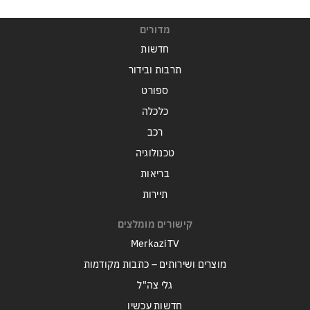
מדורים
חדשות
תרבות ובידור
ספורט
כלכלה
רכב
טכנולוגיה
בריאות
תיירות
קישורים מומלצים
MerkaziTV
מוצרים ושירותים – כתבות מקודמות
גלי צה"ל
חדשות עכשיו