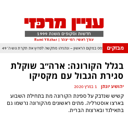
חדשות וסקופים משנת 1999
עורך ראשי: רמי יצהר | Rami Yitzhar
מבזקים
 – איזנקוט מתבסס במקום הראשון – ונתניהו מתקשה לפרוץ את תקרת גוש ה־49
העולם נכנס לעידן המסוכן ביותר זה עשרות שנים – ובריטניה עלולה לשלם מחיר כבד
בגלל הקורונה: ארה״ב שוקלת
ם עומאן לגבי תפעול משותף של מצר הורמוז – אם טראמפ יאשר המלחמה תסתיים
סגירת הגבול עם מקסיקו
מי היה מאמין שבאר שבע תנצח את הכוכב האדום?
יהושע יונתן
1 במרץ 2020
ה ומיירטים להגנה – טראמפ נשאר רק עם ציוצי האיום המגוחכים שלא מזיזים לטהרן
קשיש שנדבק על ספינת הקורונה מת בתחילת השבוע
דום כמדיניות: כך הפכה ההוצאה להורג לכלי ההרתעה המרכזי של המשטר האיראני
בארצו אוסטרליה. מתים ראשונים מהקורונה נרשמו גם
 א-סיסי, ארדואן ושליט קטאר מכנסים פגישת ״כיפה אדומה״ לנתניהו בנושא עזה
בתאילנד ובארצות הברית.