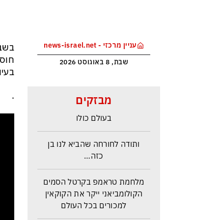
עניין מרכזי - news-israel.net
בשבו
חוסר
שבת, 8 באוגוסט 2026
בעיו
הטריק של אפל כדי לא להיזרק
.
מבזקים
מסין ולשמור במקביל על הבכורה
בעולם כולו
ותודה לחורחה שהביא לנו בן
כזה…
מלחמת טראמפ בקרטל הסמים
הקולומביאני ייקר את הקוקאין
למכורים בכל העולם