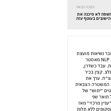
כתבה הבאה
שפה לא סיכנה את 
הישובים בעוטף עזה
חבר נשיאות מועצת
העיתונות והתקשורת בישראל. מנחה NLP מאסטר
ת. עבד כשדרן,
צ. קצין בכיר
צ״ח. ערך את
ון המשטרה הצבאית
ים ״יתוש״ של
תואר שני
עניין מרכזי״ מאז
ות וסקופים ללא תלות