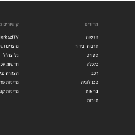
מדורים
קישורים מ
חדשות
erkaziTV
תרבות ובידור
מוצרים ושי
ספורט
גלי צה"ל
כלכלה
חדשות עכש
רכב
הצהרת נגי
טכנולוגיה
מדיניות פר
בריאות
מדיניות קובצי ie
תיירות