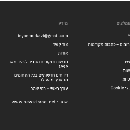
ומלצים
מידע
inyanmerkazi@gmail.com
M
רותים – כתבות מקודמות
צור קשר
אודות
יו
חדשות וסקופים מסביב לשעון מאז
1999
שות
דיווחים חדשותיים בכל התחומים
טיות
מהארץ ומהעולם
Cook
עורך ראשי – רמי יצהר
אתר : www.news-israel.net