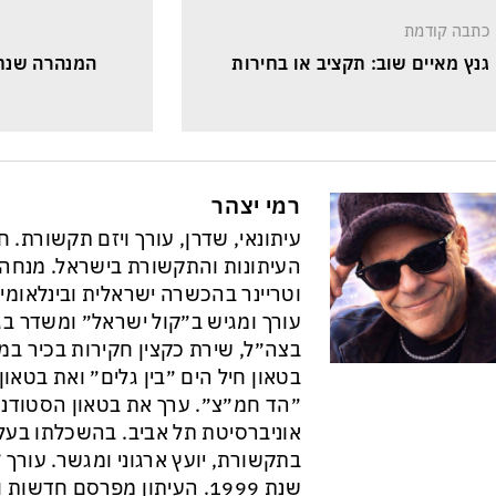
כתבה קודמת
גנץ מאיים שוב: תקציב או בחירות
המנהרה שנח
רמי יצהר
עיתונאי, שדרן, עורך ויזם תקשורת. 
וטריינר בהכשרה ישראלית ובינלאומי
עורך ומגיש ב״קול ישראל״ ומשדר בגל
בצה״ל, שירת כקצין חקירות בכיר במ
בטאון חיל הים ״בין גלים״ ואת בטא
״הד חמ״צ״. ערך את בטאון הסטודנט
אוניברסיטת תל אביב. בהשכלתו בעל 
בתקשורת, יועץ ארגוני ומגשר. עורך ״
שנת 1999. העיתון מפרסם חדש