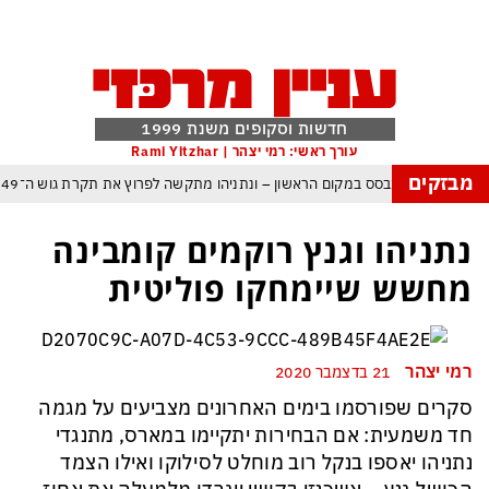
חדשות וסקופים משנת 1999
עורך ראשי: רמי יצהר | Rami Yitzhar
מבזקים
ל – איזנקוט מתבסס במקום הראשון – ונתניהו מתקשה לפרוץ את תקרת גוש ה־49
העולם נכנס לעידן המסוכן ביותר זה עשרות שנים – ובריטניה עלולה לשלם מחיר כבד
נתניהו וגנץ רוקמים קומבינה
עם עומאן לגבי תפעול משותף של מצר הורמוז – אם טראמפ יאשר המלחמה תסתיים
מחשש שיימחקו פוליטית
מי היה מאמין שבאר שבע תנצח את הכוכב האדום?
פה ומיירטים להגנה – טראמפ נשאר רק עם ציוצי האיום המגוחכים שלא מזיזים לטהרן
רמי יצהר
21 בדצמבר 2020
דום כמדיניות: כך הפכה ההוצאה להורג לכלי ההרתעה המרכזי של המשטר האיראני
סקרים שפורסמו בימים האחרונים מצביעים על מגמה
, א-סיסי, ארדואן ושליט קטאר מכנסים פגישת ״כיפה אדומה״ לנתניהו בנושא עזה
חד משמעית: אם הבחירות יתקיימו במארס, מתנגדי
נתניהו יאספו בנקל רוב מוחלט לסילוקו ואילו הצמד