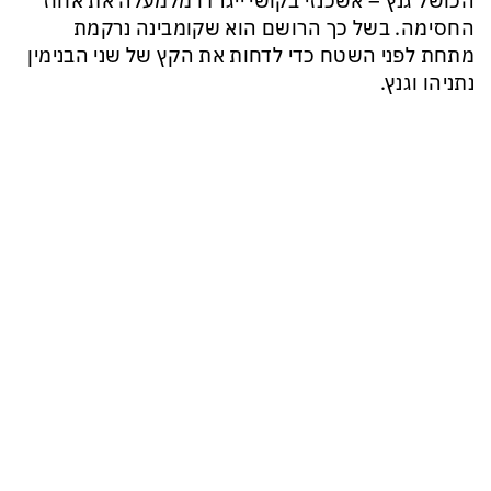
הכושל גנץ – אשכנזי בקושי ייגרדו מלמעלה את אחוז
החסימה. בשל כך הרושם הוא שקומבינה נרקמת
מתחת לפני השטח כדי לדחות את הקץ של שני הבנימין
נתניהו וגנץ.