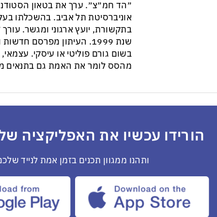
״הד חמ״צ״. ערך את בטאון הסטודנט
אוניברסיטת תל אביב. בהשכלתו בעל 
בתקשורת, יועץ ארגוני ומגשר. עורך ״
שנת 1999. העיתון מפרסם חדש
בשום גורם פוליטי או עיסקי. עצמאי, ב
מהסס לומר את האמת גם בתנאים מס
הורידו עכשיו את האפליקציה שלנ
ותהנו ממגוון תכנים בזמן אמת לנייד שלכם