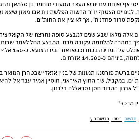
סי אף שוחח עם יורש העצר הסעודי מוחמד בן סלמאן והדגי
. לגינויים הצטרף יו"ר הרשות הפלשתינית אבו מאזן שיצא נ
פת טרור פחדנית", אך לא ציין את החות'ים.
ם אלה מלאו שבע שנים למבצע סופה נחרצת של הקואליציה 
 במהרה למלחמה עקובה מדם. המבצע החל לאחר שכוחות 
להשתלט על המדינה
, ביניהם כ-14,500 אזרחים.
יים ברשת פורסמו תמונות של בניין אזאדי שבטהרן המואר בד
'ים. במקביל, שר החוץ האיראני, חוסיין אמיר עבד אל-להיא
ל ארגון הטרור חסן נסראללה בלבנון.
ין מרכזי״
חדשות
ביטחון
חדשות חוץ