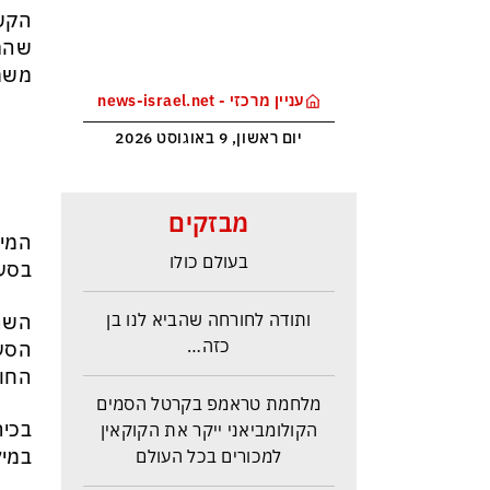
הקשה
שהתו
משמר
עניין מרכזי - news-israel.net
יום ראשון, 9 באוגוסט 2026
הטריק של אפל כדי לא להיזרק
מבזקים
מסין ולשמור במקביל על הבכורה
המיל
בעולם כולו
בסעו
ותודה לחורחה שהביא לנו בן
השרי
כזה…
הסעו
החות
מלחמת טראמפ בקרטל הסמים
הקולומביאני ייקר את הקוקאין
בכיר
למכורים בכל העולם
במיל