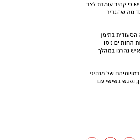
ש כי קהיר עומדת לצד
גד מה שהגדיר
הסעודית בתימן
החות'ים ניסו
 בכוח וכבשו את הבירה צנעא. כ-150 אלף איש נהרגו במהלך
מויותיהם של מנהיגי
ן, נפגש בשישי עם