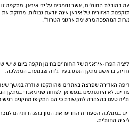
 בהובלת החות'ים, אשר נתמכים על ידי איראן. מתקפה זו 
קפנות האזורית של איראן אינה יודעת גבולות, מחזקת א
ות המהפכה מרשימת ארגוני הטרור".
יציה הפרו-איראנית של החות'ים בתימן תקפה ביום שישי שו
דיה, בראשם מתקן הנפט בעיר ג'דה שבמערב הממלכה.
פה האדירה שפרצה באתרים שהותקפו שודרה במשך שעות 
דיים. לא היו נפגעים בנפש אך לפחות שני מאגרי במתקן הג'ד
'ית טענו בהצהרה לתקשורת כי הם התקיפו מתקנים רגישים 
ים בממלכה הסעודית החריפו את הטון בהצהרותיהם לנוכח
יציה החות'ית.