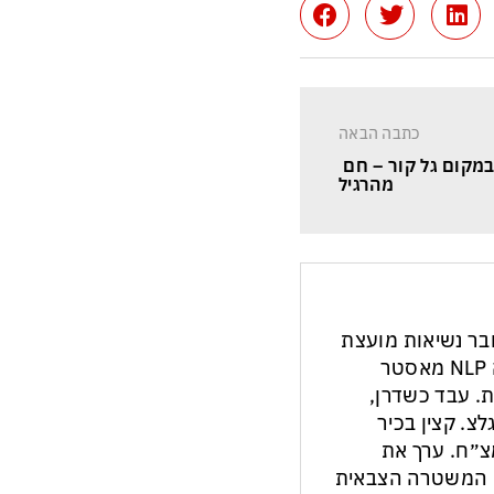
כתבה הבאה
במקום גל קור – חם 
מהרגיל
חבר נשיאות מועצת
העיתונות והתקשורת בישראל. מנחה NLP מאסטר
ת. עבד כשדרן,
צ. קצין בכיר
צ״ח. ערך את
ון המשטרה הצבאית