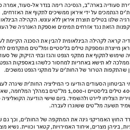
רת סעודיה בארה"ב, הנסיכה רימה בנדר אל-סעוד, אמרה כ
'ים הנתמכים על ידי איראן ממשיכים לתקוף את האזרחים, 
גיה שלנו בטילים תוצרת איראן ללא עונש. הקהילה הבינלאו
פנות הזאת נגד אזרחים תמימים ואספקת האנרגיה של העול
יה קראה לקהילה הבינלאומית להבין את הסכנה הקיימת ל
אן מייצרת ומספקת טילים בליסטיים ומל"טים מתקדמים לחו
 שימוש לתקוף את מתקני הנפט והגז ובתי הזיקוק של סעודי
ממלכה לא תישא באחריות למחסור כלשהו באספקות הנפט ל
 שהתקפות הטרור של החות'ים על מתקני הנפט נמשכים.
י הביטחון הסעודים הודיעו כי המיליציה החות'ית שיגרה לע
מ-400 טילים בליסטיים ו-1,000 מל"טים במהלך
ירית הצליחו ליירט ולהשמיד. ביום שישי הודיעה הקואליציה 
יד תשעה מל"טים ששוגרו לעברה.
 החוץ האמריקני גינה את המתקפה של החות'ים, וכך גם ש
ות, ביניהן מצרים, איחוד האמירויות, קטאר וכוויית. נשיא 