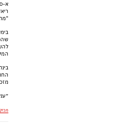
א-סי
ריאד
"מתק
בימי
שהפך
המלחמה
בינת
החות
מזכ"
״עני
מבזק