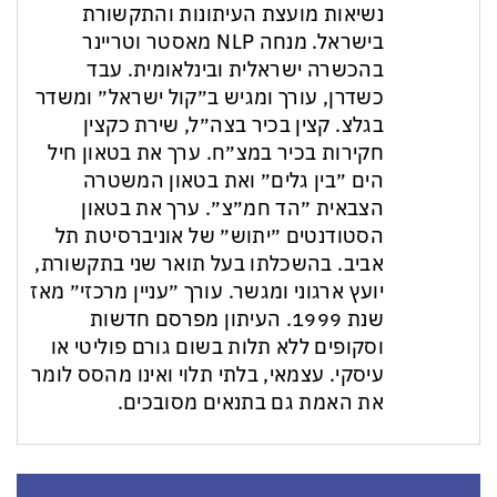
נשיאות מועצת העיתונות והתקשורת
בישראל. מנחה NLP מאסטר וטריינר
בהכשרה ישראלית ובינלאומית. עבד
כשדרן, עורך ומגיש ב״קול ישראל״ ומשדר
בגלצ. קצין בכיר בצה״ל, שירת כקצין
חקירות בכיר במצ״ח. ערך את בטאון חיל
הים ״בין גלים״ ואת בטאון המשטרה
הצבאית ״הד חמ״צ״. ערך את בטאון
הסטודנטים ״יתוש״ של אוניברסיטת תל
אביב. בהשכלתו בעל תואר שני בתקשורת,
יועץ ארגוני ומגשר. עורך ״עניין מרכזי״ מאז
שנת 1999. העיתון מפרסם חדשות
וסקופים ללא תלות בשום גורם פוליטי או
עיסקי. עצמאי, בלתי תלוי ואינו מהסס לומר
את האמת גם בתנאים מסובכים.