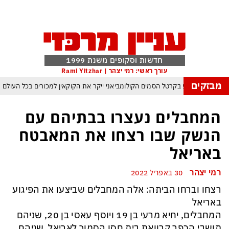
חדשות וסקופים משנת 1999
עורך ראשי: רמי יצהר | Rami Yitzhar
מבזקים
מלחמת טראמפ בקרטל הסמים הקולומביאני ייקר את הקוקאין למכורים בכל העולם
סלבס כבר לא מחכים לטלוויזיה – והרכילות הפכה לתעשיית החדשות המהירה בארץ
המחבלים נעצרו בבתיהם עם
 ארדואן, בן סלמן ופקיסטן נחתמה בקריאה לעולם המוסלמי כולו להתאחד נגד ישראל
הנשק שבו רצחו את המאבטח
העולם נכנס לעידן המסוכן ביותר זה עשרות שנים – ובריטניה עלולה לשלם מחיר כבד
באריאל
עם עומאן לגבי תפעול משותף של מצר הורמוז – אם טראמפ יאשר המלחמה תסתיים
רמי יצהר
30 באפריל 2022
מי היה מאמין שבאר שבע תנצח את הכוכב האדום?
רצחו וברחו הביתה: אלה המחבלים שביצעו את הפיגוע
ה ומיירטים להגנה – טראמפ נשאר רק עם ציוצי האיום המגוחכים שלא מזיזים לטהרן
באריאל
המחבלים, יחיא מרעי בן 19 ויוסף עאסי בן 20, שניהם
תושבי הכפר קרוואת בית חסן הסמוך לאריאל. שניהם