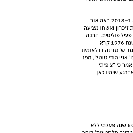
זכה בפרסים רבים בארץ ומחוצה לה בהם פרס מדיסיס הצרפתי. ב–2018 ראה אור
זיכרון ואשתו מציעה
פעיל פוליטית, הרבה
להתבטא בנוגע לסכסוך הישראלי־פלסטיני ולסוגיות לאומיות. בשנת 1976 קרא
הפוליטית לדבר עם אש"ף. בראיון ל"הארץ" ב–2008 אמר ש"מדינה דו לאומית
ני יהודי טוטלי, מפני
אמר כי "ציפיתי
ברגע שיהיו כאן
הסופר, שדילג בין מפלגות שמאל שונות כתב ב–2018, "במשך 50 שנה פעלתי ללא
מדינה פלסטינית' הופך