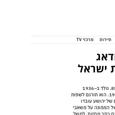
תיירות
מרכזי TV
דאג
 ישראל
הסופר א"ב יהושע, חתן פרס ישראל, מת היום (שלישי) והוא בן 85. נולד ב–1936
בירושלים. הרומן הראשון שפירסם יהושע, "המאהב", יצא ב–1977. הוא תורגם לשפות
 של יהושע עובדו
 שראה אור ב–1994 ו"שליחותו של הממונה על משאבי
. יהושע גם כתב מחזות, למשל