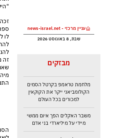
"היל
ספר 
עניין מרכזי - news-israel.net
לו ל
שבת, 8 באוגוסט 2026
ותודה לחורחה שהביא לנו בן
זה מ
מבזקים
כזה…
שאני
מיהו
מלחמת טראמפ בקרטל הסמים
התנח
הקולומביאני ייקר את הקוקאין
למכורים בכל העולם
משבר האקלים הפך איום ממשי
מיידי על מיליארדי בני אדם
סין מעלה הילוך במרוץ הבינה
ליאו