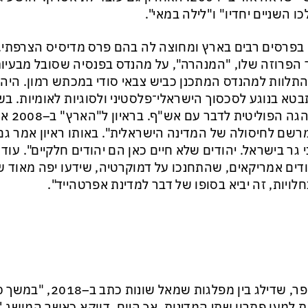
כו השניים יחדיו" ו"לילה במאי".
הפרוזה שלו, "המנהרה", על מהנדס בפנסיה שסובל מבעיות 
התלוות למהנדס המתכנן כביש צבאי סודי במכתש רמון. היה 
להנהגה 
רשם לחיסולה של המדינה הישראלית". באותו ראיון אמר גם "א
 גר בישראל. יהודים שלא חיים כאן הם יהודים חלקיים". עוד 
דים אמריקאים, שהתחנכו על דמוקרטיה, שידעו יפה מאוד ש
לויות, זה יביא בסופו של דבר למדינת אפרטהייד".
ת למען פתרון שתי המדינות. אך היום, דווקא כאשר המושג '