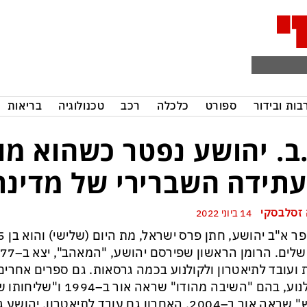
בות ובידור
ספורט
כלכלה
רכב
טכנולוגיה
בריאות
ב. יהושע נפטר כשהוא מו
תידה השברירי של מדינת
 זסלבסקי
14 ביוני 2022
 ועובד לתיאטרון ולקולנוע בכמה גרסאות. גם ספרים אחרים
לקולנוע, בהם "השיבה מהודו"
אנוש" שראה אור ב–2004. האחרון גם עובד לתיאטרון