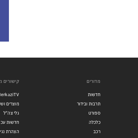
מדורים
קישורים מ
חדשות
erkaziTV
תרבות ובידור
מוצרים ושי
ספורט
גלי צה"ל
כלכלה
חדשות עכש
רכב
הצהרת נגי