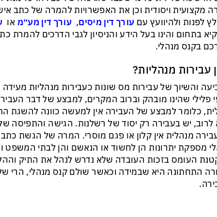
ה מקצועית ויסודית וכן את האפשרויות להמרה של כתב איש
ץ לפנות ולהיוועץ עם
עורך דין מיסים
,
עורך דין מע״מ
או
ע
א בתחום והינו בעל הידע והניסיון לגבי הדרכים להמרת כ
כם בקנס מנהלי.
 עבירות מנהליות?
עה והשיוך של עבירות מס שונות כעבירות מנהליות מעידה כ
 פלילי שהינו מובהק וברוב המקרים, למבצע של דבר העבירה א
ית, כלומר למבצע של העבירה אין למעשה כוונה להשגת הת
לרוב, יש בעבירה רק יסוד של רשלנות. הגישה והתפיסה של
ירה מנהלית אין קלון או פגם מוסרי. המרה של הגשת כתב
י מספקת יתרונות הן לחשוד או הנאשם והן לבתי המשפט ו
נת העומס בזכות העובדה שלא נדרש לנהל את התיק וההל
ה התחתונה היא שבמידה וכאשר שולם קנס מנהלי, הרי שלא 
רה.