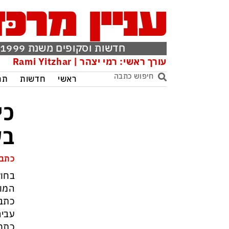
חדשות וסקופים משנת 1999
עורך ראשי: רמי יצהר | Rami Yitzhar
ראשי
חדשות
תר
כי
בע
כתבה
בחוק
המוג
כתב 
עביר
כתם 