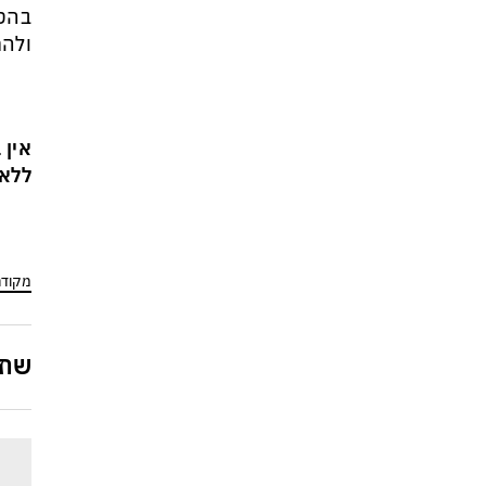
בהטל
ולהת
אין 
ללא 
מקוד
שתפ