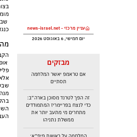
בצור
מומל
שבקי
עניין מרכזי - news-israel.net
כנגד
יום חמישי, 6 באוגוסט 2026
מהן
הקבי
איראן: יש הסכמות עם עומאן לגבי
מבזקים
אופי
תפעול משותף של מצר הורמוז –
פליל
אם טראמפ יאשר המלחמה
אלא 
תסתיים
שבעב
מנהל
זה הפך לטרנד מסוכן בארה״ב:
בהקט
כדי לנצח בפריימריז המתמודדים
השור
מתחרים מי מתעב יותר את
העבי
ממשלת נתניהו
המלחמה על ראשות פיפ״א: