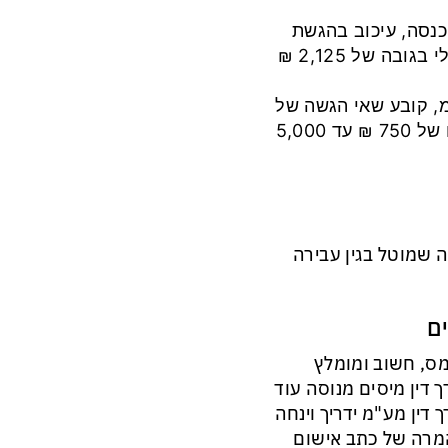
כנסה, עיכוב בהגשת
דו"ח למס הכנסה במועד שנקבע יוביל להטלת קנס מנהלי בגובה של 2,125 ₪
עד – סעיף 117 בחוק המע"מ, קובע שאי הגשה של
דו"ח מע"מ בזמן תגרור אחריה הטלת קנס מנהלי בסכום של 750 ₪ עד 5,000
 שמוטל בגין עבירה
ים
מס, חשוב ומומלץ
ך דין מיסים מנוסה עוד
 דין מע"מ ידריך וינחה
המרה של כתב אישום