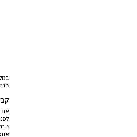
במקר
מנהל
קבל
אם ז
לפנו
טרם 
אתכם