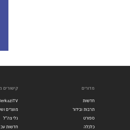
מדורים
קישורים מ
חדשות
erkaziTV
תרבות ובידור
מוצרים ושי
ספורט
גלי צה"ל
כלכלה
חדשות עכש