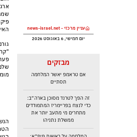
ארגו
שמנע
פיקו
עניין מרכזי - news-israel.net
האיר
יום חמישי, 6 באוגוסט 2026
גורם
"קרו
איראן: יש הסכמות עם עומאן לגבי
פערי
מבזקים
תפעול משותף של מצר הורמוז –
שלנו
אם טראמפ יאשר המלחמה
מומנ
תסתיים
זה הפך לטרנד מסוכן בארה״ב:
כדי לנצח בפריימריז המתמודדים
מתחרים מי מתעב יותר את
ממשלת נתניהו
הנש
הטרו
המלחמה על ראשות פיפ״א:
הנשי