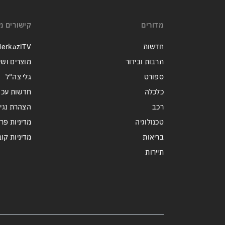
מדורים
קישורים מ
חדשות
erkaziTV
תרבות ובידור
מוצרים ושי
ספורט
גלי צה"ל
כלכלה
חדשות עכש
רכב
הצהרת נגי
טכנולוגיה
מדיניות פר
בריאות
מדיניות קובצי ie
תיירות