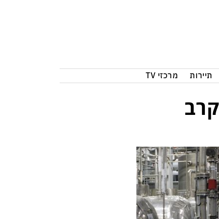
תיירות
מרכזי TV
קרב