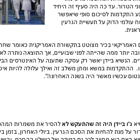
ני הטרור. עד כה היה סעיף זה היחיד
 התקדמות לסיכום סופי שיאפשר
ח עולמי הדוק על תעשיית הגרעין
אנית.
 האמריקאי בכיר מצוטט בתקשורת האמריקנית כאומר שח
בה יותר ממה שהייתה לפני שבועיים, אך התוצאה נותרה לא 
ם. הנשיא ביידן יאשר רק עסקה שתענה על האינטרסים הביט
. ההתקדמות במשא ומתן משלב זה ואילך עלולה להיות איטי
טום עכשיו מאשר היה בשנה האחרונה".
יא
ג'ו ביידן היה זה שהתעקש לא
להסיר את משמרות המהפכ
ר על מנת להחיות את הסכם הגרעין. ביולי האחרון, בזמן בי
א האם הוא מחויב לכך גם במידה של כישלון ההסכם, והשיב