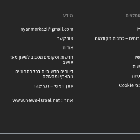
ומלצים
מידע
inyanmerkazi@gmail.com
M
רותים – כתבות מקודמות
צור קשר
אודות
יו
חדשות וסקופים מסביב לשעון מאז
1999
שות
דיווחים חדשותיים בכל התחומים
טיות
מהארץ ומהעולם
Cook
עורך ראשי – רמי יצהר
אתר : www.news-israel.net