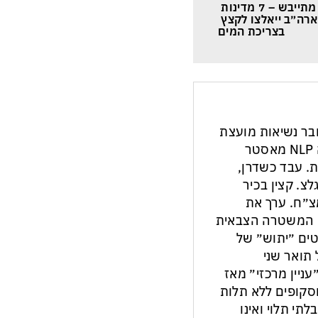
נהר הקולורדו מתייבש – 7 מדינות 
רה״ב ייאלצו לקצץ 
בצריכת המים
חבר נשיאות מועצת
העיתונות והתקשורת בישראל. מנחה NLP מאסטר
ת. עבד כשדרן,
צ. קצין בכיר
צ״ח. ערך את
ון המשטרה הצבאית
ים ״יתוש״ של
תואר שני
עניין מרכזי״ מאז
ות וסקופים ללא תלות
לתי תלוי ואינו