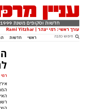
חדשות וסקופים משנת 1999
עורך ראשי: רמי יצהר | Rami Yitzhar
ראשי
חדשות
תר
הס
לח
רמי 
אירא
המחו
האיר
רשמי
הוצ