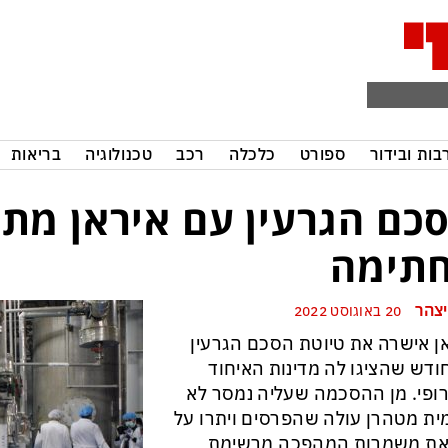
בות ובידור
ספורט
כלכלה
רכב
טכנולוגיה
בריאות
כם הגרעין עם איראן מת
תימה
יצהר
20 באוגוסט 2022
ן אישרה את טיוטת הסכם הגרעין
דש שהציגו לה מדינות האיחוד
ופי. מן ההסכמה שעליה נמסר לא
ת מטהרן עולה שהפרסים ויתרו על
את משמרות המהפכה מרשימת