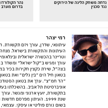
נדחה משחק הליגה של הירוקים 
נגד סכנין
בדרום מערב א
רמי יצהר
עיתונאי, שדרן, עורך ויזם תקשורת. 
וטריינר בהכשרה ישראלית ובינלאומי
עורך ומגיש ב״קול ישראל״ ומשדר בגל
בצה״ל, שירת כקצין חקירות בכיר במ
בטאון חיל הים ״בין גלים״ ואת בטא
״הד חמ״צ״. ערך את בטאון הסטודנט
אוניברסיטת תל אביב. בהשכלתו בעל 
בתקשורת, יועץ ארגוני ומגשר. עורך ״
שנת 1999. העיתון מפרסם חדש
בשום גורם פוליטי או עיסקי. עצמאי, ב