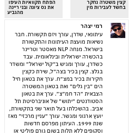
קצין משטרה נחקר 
הפתח תקוואיות העיפו 
בחשד לעבירות מין
את נס ציונה ובני ריינה 
מהגביע
רמי יצהר
עיתונאי, שדרן, עורך ויזם תקשורת. חבר
נשיאות מועצת העיתונות והתקשורת
בישראל. מנחה NLP מאסטר וטריינר
בהכשרה ישראלית ובינלאומית. עבד
כשדרן, עורך ומגיש ב״קול ישראל״ ומשדר
בגלצ. קצין בכיר בצה״ל, שירת כקצין
חקירות בכיר במצ״ח. ערך את בטאון חיל
הים ״בין גלים״ ואת בטאון המשטרה
הצבאית ״הד חמ״צ״. ערך את בטאון
הסטודנטים ״יתוש״ של אוניברסיטת תל
אביב. בהשכלתו בעל תואר שני בתקשורת,
יועץ ארגוני ומגשר. עורך ״עניין מרכזי״ מאז
שנת 1999. העיתון מפרסם חדשות
וסקופים ללא תלות בשום גורם פוליטי או