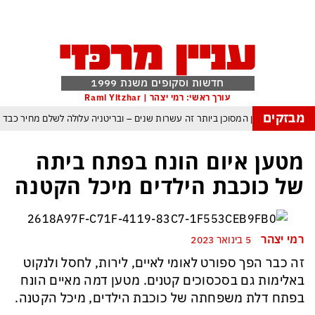
חדשות וסקופים משנת 1999
עורך ראשי: רמי יצהר | Rami Yitzhar
מבזקים
העולם נכנס לעידן המסוכן ביותר זה עשרות שנים – ובריטניה עלולה לשלם מחיר כבד
עם עומאן לגבי תפעול משותף של מצר הורמוז – אם טראמפ יאשר המלחמה תסתיים
מטען איום הונח בפתח ביתה
מי היה מאמין שבאר שבע תנצח את הכוכב האדום?
של כוכבת הילדים מיכל הקטנה
ה ומיירטים להגנה – טראמפ נשאר רק עם ציוצי האיום המגוחכים שלא מזיזים לטהרן
דום כמדיניות: כך הפכה ההוצאה להורג לכלי ההרתעה המרכזי של המשטר האיראני
רמי יצהר
5 בינואר 2023
, א-סיסי, ארדואן ושליט קטאר מכנסים פגישת ״כיפה אדומה״ לנתניהו בנושא עזה
זה כבר הפך ספורט לאומי לאיים, לירות, לחסל ולנקוט
באלימות גם בסכסוכים קטנים. מטען דמה מאיים הונח
בפתח דלת משפחתה של כוכבת הילדים, מיכל הקטנה.