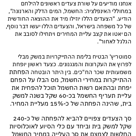
אנחנו מודיעים על שורת צעדים ראשונים להילחם
במחוללי האינפלציה: החשמל, המים הדלק והארנונה",
הודיע. "הצעדים הללו יוזילו מיד את ההוצאה החודשית
של כל משפחה בישראל, והצעדים הללו יעשו דבר נוסף,
הם יאטו את קצב עליית המחירים ויתחילו לסובב את
הגלגל לאחור".
סמוטריץ' הבטיח בלימת ההתייקרויות במשק מבלי
לפרוץ את העקרונות והמנגנונים. כצעד ראשון יופחת
הפחתת
משמעותית שכר הח"כים. בין היתר הובטחה
ההתייקרות במחירי החשמל, מס הבלו על הפחם
יפחת ובהתאם רשות החשמל תוכל להפחית את
עליית תעריף החשמל בכ-60 שקל בשנה למשק
בית, שהינה הפחתה של כ-15% מעליית המחיר.
סך הצעדים צפויים להביא להפחתה של כ-240
שקל למשק בית וביחד עם כלי הסיוע לאוכלוסיות
החלשות לצמצם את סך העלייה במחיר החשמל