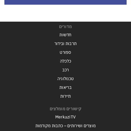
מדורים
חדשות
תרבות ובידור
ספורט
כלכלה
רכב
טכנולוגיה
בריאות
תיירות
קישורים מומלצים
MerkaziTV
מוצרים ושירותים – כתבות מקודמות