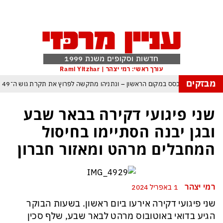
חדשות וסקופים משנת 1999
עורך ראשי: רמי יצהר | Rami Yitzhar
מבזקים
ל – איזנקוט מתבסס במקום הראשון – ונתניהו מתקשה לפרוץ את תקרת גוש ה־49
העולם נכנס לעידן המסוכן ביותר זה עשרות שנים – ובריטניה עלולה לשלם מחיר כבד
שני פיגועי דקירה בבאר שבע
עם עומאן לגבי תפעול משותף של מצר הורמוז – אם טראמפ יאשר המלחמה תסתיים
ובגן יבנה הסתיימו בחיסול
מי היה מאמין שבאר שבע תנצח את הכוכב האדום?
המחבלים מרהט ומאזור חברון
פה ומיירטים להגנה – טראמפ נשאר רק עם ציוצי האיום המגוחכים שלא מזיזים לטהרן
דום כמדיניות: כך הפכה ההוצאה להורג לכלי ההרתעה המרכזי של המשטר האיראני
רמי יצהר
1 באפריל 2024
, א-סיסי, ארדואן ושליט קטאר מכנסים פגישת ״כיפה אדומה״ לנתניהו בנושא עזה
שני פיגועי דקירה אירעו ביום ראשון. בשעות הבוקר
הגיע בדואי באוטובוס מרהט לבאר שבע, שלף סכין