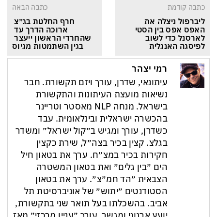
כתבה קודמת
כתבה הבאה
ליברפול ניצלה את 
חרף החלטת בג״צ 
האפס אפס בין הסטי 
ארוכה הדרך עד 
לארסנל כדי לשוב 
שהחרדי הראשון ייעצר 
לפיסגה האנגלית
בגין השתמטות מגיוס
רמי יצהר
עיתונאי, שדרן, עורך ויזם תקשורת. חבר
נשיאות מועצת העיתונות והתקשורת
בישראל. מנחה NLP מאסטר וטריינר
בהכשרה ישראלית ובינלאומית. עבד
כשדרן, עורך ומגיש ב״קול ישראל״ ומשדר
בגלצ. קצין בכיר בצה״ל, שירת כקצין
חקירות בכיר במצ״ח. ערך את בטאון חיל
הים ״בין גלים״ ואת בטאון המשטרה
הצבאית ״הד חמ״צ״. ערך את בטאון
הסטודנטים ״יתוש״ של אוניברסיטת תל
אביב. בהשכלתו בעל תואר שני בתקשורת,
יועץ ארגוני ומגשר. עורך ״עניין מרכזי״ מאז