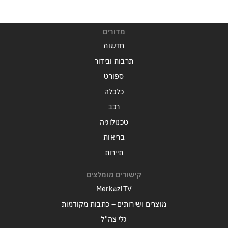
מדורים
חדשות
תרבות ובידור
ספורט
כלכלה
רכב
טכנולוגיה
בריאות
תיירות
קישורים מומלצים
MerkaziTV
מוצרים ושירותים – כתבות מקודמות
גלי צה"ל