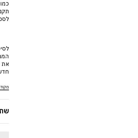
כמו 
תקני
לסכן
לסיכ
הממש
את ה
חדשו
מקוד
שתפ