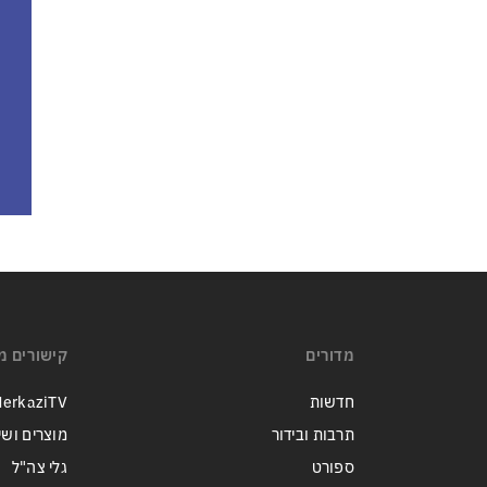
מדורים
קישורים מ
חדשות
erkaziTV
תרבות ובידור
מוצרים ושי
ספורט
גלי צה"ל