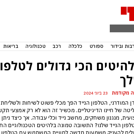
בות ובידור
ספורט
כלכלה
רכב
טכנולוגיה
בריאות
היטים הכי גדולים לטלפון
ך
 מקודמת
23 ביוני 2024
ן המודרני, הטלפון הנייד הפך מכלי פשוט לשיחות ולשליחת 
טה של חיינו הדיגיטליים. מכשיר זה הוא לא רק אמצעי תק
עית, מנגנון משחקים, מחשב נייד וכלי עבודה. אך כיצד ניתן
פון הנייד שלנו? התשובה טמונה בלהיטים הטכנולוגיים הח
לים להעניק משמעות חדשה לחוויית המשתמש עם הטלפון