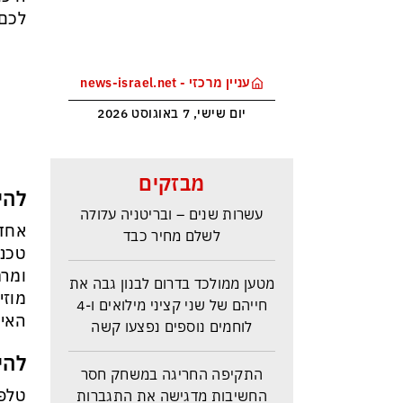
לכם 
עניין מרכזי - news-israel.net
יום שישי, 7 באוגוסט 2026
ראש הביון הבריטי מזהירה: העולם
מבזקים
נכנס לעידן המסוכן ביותר זה
להיט מס' 1: אוזנ
עשרות שנים – ובריטניה עלולה
לשלם מחיר כבד
טכנו
ומרת
מטען ממולכד בדרום לבנון גבה את
מוזי
חייהם של שני קציני מילואים ו-4
לוחמים נוספים נפצעו קשה
האיכ
להיט מס' 2: מ
התקיפה החריגה במשחק חסר
החשיבות מדגישה את התגברות
טלפו