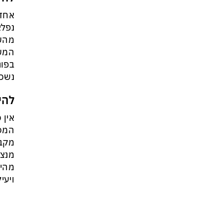
מי היה מאמין שבאר שבע תנצח
את הכוכב האדום?
נפלא
מהשו
המשח
בפונ
נשכ
להיט מס' 5: אוז
אין 
מקבל
מנצח
מהיר
ויעי