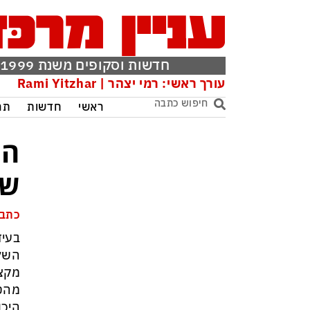
חדשות וסקופים משנת 1999
עורך ראשי: רמי יצהר | Rami Yitzhar
ראשי
חדשות
תר
הל
של
כתבה
בעיד
השלי
מקצו
מהטל
היכו