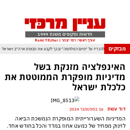
חדשות וסקופים משנת 1999
עורך ראשי: רמי יצהר | Rami Yitzhar
מבזקים
יה וטראמפ שוקל להכריז על ״סיום המלחמה״ ובכך לקבע את תבוסת ארה״ב וישראל
ה לנצל את הניצחון האיראני בהורמוז כדי להשתלט על התנועה הימית בנמל באודסה
האינפלציה מזנקת בשל
 ארדואן, בן סלמן ופקיסטן נחתמה בקריאה לעולם המוסלמי כולו להתאחד נגד ישראל
מדיניות מופקרת הממוטטת את
משבר האקלים הפך איום ממשי מיידי על מיליארדי בני אדם
כלכלת ישראל
ום: משבר האקלים הגיע עד לכור הגרעיני – והונגריה קיבלה הצצה מפחידה לעתיד
פקיסטן הגרעינית חותמות על הסכם הגנה המשנה מהיסוד את מאזן הכוחות באזורנו
דוד עשת
16 בספטמבר 2024
במשחק חסר החשיבות מדגישה את התגברות החוליגניזם הפראי בכדורגל הישראלי
המדיניות השערורייתית המופקרת הנמשכת הביאה
לזינוק מפחיד של כמעט אחוז במדד והכל בחודש אחד.