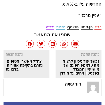
החדשות עלו ב-0.9%.
״עניין מרכזי״
מבזק
הון-שלטון
פוליטיקה
חדשות
כלכלה
שתפו את המאמר
כתבה קודמת
כתבה הבאה
נכשל עוד ניסיון לרצוח 
צה״ל מאשר: חטופים 
את טראמפ הפעם של 
נהרגו בתקיפה אווירית 
איש ימין המצדד 
ברצועה
בפלסטין מהים עד הירדן
דוד עשת