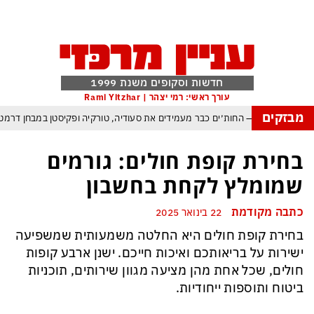
חדשות וסקופים משנת 1999
עורך ראשי: רמי יצהר | Rami Yitzhar
מבזקים
 הברית החדשה — החות׳ים כבר מעמידים את סעודיה, טורקיה ופקיסטן במבחן דרמ
שינוי בתקנון יפחית למינימום ניצחונות טכניים בעקבות פיצוץ משחקים בשל חוליגני
בחירת קופת חולים: גורמים
הטריק של אפל כדי לא להיזרק מסין ולשמור במקביל על הבכורה בעולם כו
שמומלץ לקחת בחשבון
מרוץ הבינה המלאכותית: ByteDance מאמנת מפלצת של טריליוני פרמטרים
כתבה מקודמת
22 בינואר 2025
ומרנג של טראמפ המאיים למוטט את כלכלת ארה״ב ומבודד את ישראל יותר מאי פ
בחירת קופת חולים היא החלטה משמעותית שמשפיעה
ה: העולם נכנס לעידן המסוכן ביותר זה עשרות שנים – ובריטניה עלולה לשלם מחיר כ
ישירות על בריאותכם ואיכות חייכם. ישנן ארבע קופות
ת עם עומאן לגבי תפעול משותף של מצר הורמוז – אם טראמפ יאשר המלחמה תסתי
חולים, שכל אחת מהן מציעה מגוון שירותים, תוכניות
ביטוח ותוספות ייחודיות.