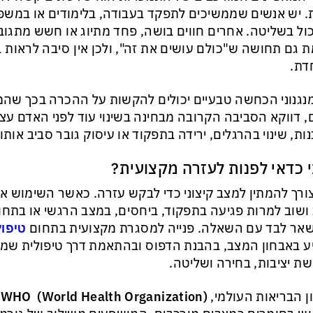
 יש אנשים שממשיכים לתפקד בעבודה, בלימודים או במשפ
ל בשליטה. אחרים חווים בושה, פחד מתיוג או חשש מתגוב
ת גם תחושה ש"כולם עושים את זה", ולכן אין סיבה לראות 
דת.
נגנוני הכחשה טבעיים יכולים להקשות על ההכרה בכך שה
, דווקא הסביבה הקרובה מבחינה בשינוי עוד לפני האדם עצמ
ות, שינוי בהרגלים, ירידה בתפקוד או עיסוק גובר סביב אותו 
 כדאי לפנות לעזרה מקצועית?
צורך להמתין למצב קיצוני כדי לבקש עזרה. כאשר השימוש א
ושוב למרות פגיעה בתפקוד, ביחסים, במצב הרגשי או בתח
אר לבד עם השאלה. פנייה למסגרת מקצועית בתחום
טיפול
ע באבחון המצב, בהבנת הדפוס ובהתאמת דרך טיפולית שמ
ת יציבות, בחירה ושליטה.
ן הבריאות העולמי,
(
World Health Organization
)
WHO
,