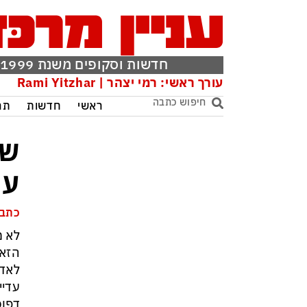
חדשות וסקופים משנת 1999
עורך ראשי: רמי יצהר | Rami Yitzhar
ראשי
חדשות
תר
שי
עו
כתבה
לא מ
הזאת
לאדם
עדיי
דפוס