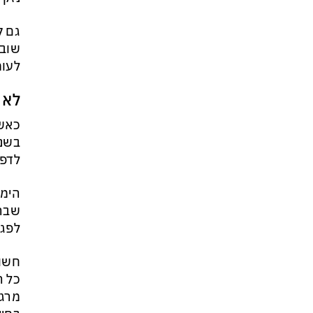
גם ק
שוב 
לעומ
לא 
כאשר
בשני
לדפו
הימו
שבהם
לפגו
חשוב
כל ה
מרגי