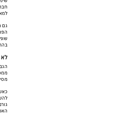
שימו
חברת
למאפ
גם ה
הפרע
שוני
בהתא
לא 
הגבו
ממסק
מסימ
כאשר
להשת
גורם
האפש