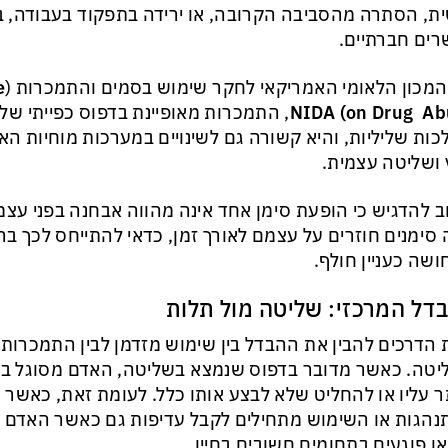
ת, הסתרה מהסביבה הקרובה, או ירידה בתפקוד בעבודה, ב
ים חברתיים.
המכון הלאומי האמריקאי לחקר שימוש בסמים והתמכרות (
e
Abuse
on Drug
, התמכרות מאופיינת בדפוס כפייתי של
ות שליליות, והיא קשורה גם לשינויים במערכות מוחיות הא
ושליטה עצמית.
 להדגיש כי הופעת סימן אחד אינה מהווה אבחנה בפני עצ
סימנים חוזרים על עצמם לאורך זמן, כדאי להתייחס לכך בר
שה כעניין חולף.
דל המרכזי: שליטה מול תלות
הדרכים להבין את ההבדל בין שימוש מזדמן לבין התמכרות 
טה. כאשר מדובר בדפוס שנמצא בשליטה, האדם מסוגל בדר
ר עליו או להחליט שלא לבצע אותו כלל. לעומת זאת, כאשר
הגות או השימוש מתחילים לקבל עדיפות גם כאשר האדם מב
או פוגעים בתחומים חשובים בחייו.