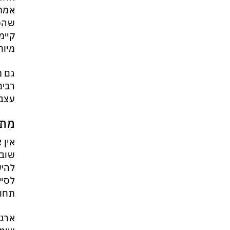
אמת.
שהכו
קיימ
מיוח
גם מ
רבים
עצבנ
מתי
אין 
שוב 
להיש
לסיי
תחוש
ארגו