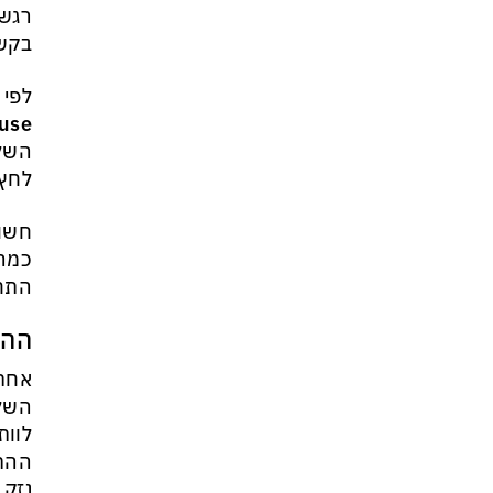
רגשי
מי היה מאמין שבאר שבע תנצח
את הכוכב האדום?
בקשר
לפי 
) NIDA
השלכ
לחץ 
חשוב
כמה 
התחו
ההב
אחת 
השלי
לוות
ההתנ
נזק 