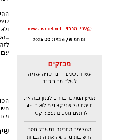
התשו
שימו
ולא 
עניין מרכזי - news-israel.net
בהכר
יום חמישי, 6 באוגוסט 2026
לזהו
עבוד
ראש הביון הבריטי מזהירה: העולם
מבזקים
נכנס לעידן המסוכן ביותר זה
עשרות שנים – ובריטניה עלולה
לשלם מחיר כבד
מטען ממולכד בדרום לבנון גבה את
הסוג
חייהם של שני קציני מילואים ו-4
חשוב
לוחמים נוספים נפצעו קשה
מזדמ
התקיפה החריגה במשחק חסר
שימ
החשיבות מדגישה את התגברות