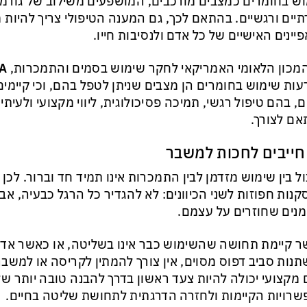
ש בחומרים כמצבים מורכבים, המושפעים משילוב של גורמים 
יים ורגשיים. בהתאם לכך, גם המענה הטיפולי צריך להיות 
יינים האישיים של כל אדם ולנסיבות חייו.
מכון הלאומי האמריקאי לחקר שימוש בסמים והתמכרות,
A
ות שימוש בחומרים הן מצבים שניתן לטפל בהם, וכי קיימים 
ם, בהם טיפול רגשי, תמיכה פסיכולוגית, ליווי מקצועי ולעיתי
ם לצורך.
חייבים לחכות למשבר
ל בין שימוש מזדמן לבין התמכרות אינו תמיד חד וברור. לכן
נות חפוזות לשני הכיוונים: לא להגדיר כל הרגל כבעיה, א
נים שחוזרים על עצמם.
 קיימת תחושה שהשימוש כבר אינו בשליטה, או כאשר אדם
נות סביב דפוס מסוים, אין צורך להמתין לקריסה או למשב
 מקצועי יכולה להיות צעד ראשון בדרך להבנה טובה יותר ש
רויות הקיימות ולחזרה הדרגתית לתחושת שליטה בחיים.