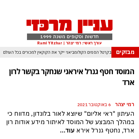
חדשות וסקופים משנת 1999
עורך ראשי: רמי יצהר | Rami Yitzhar
מבזקים
מלחמת טראמפ בקרטל הסמים הקולומביאני ייקר את הקוקאין למכורים בכל העולם
לבס כבר לא מחכים לטלוויזיה – והרכילות הפכה לתעשיית החדשות המהירה בארץ
המוסד חטף גנרל איראני שנחקר בקשר לרון
ארדואן, בן סלמן ופקיסטן נחתמה בקריאה לעולם המוסלמי כולו להתאחד נגד ישראל
ארד
עולם נכנס לעידן המסוכן ביותר זה עשרות שנים – ובריטניה עלולה לשלם מחיר כבד
ם עומאן לגבי תפעול משותף של מצר הורמוז – אם טראמפ יאשר המלחמה תסתיים
רמי יצהר
6 באוקטובר 2021
מי היה מאמין שבאר שבע תנצח את הכוכב האדום?
העיתון "ראי אליום" שיוצא לאור בלונדון, מדווח כי
ה ומיירטים להגנה – טראמפ נשאר רק עם ציוצי האיום המגוחכים שלא מזיזים לטהרן
במהלך המבצע של המוסד לאיתור מידע אודות רון
ארד, נחטף גנרל אירא
עוד...