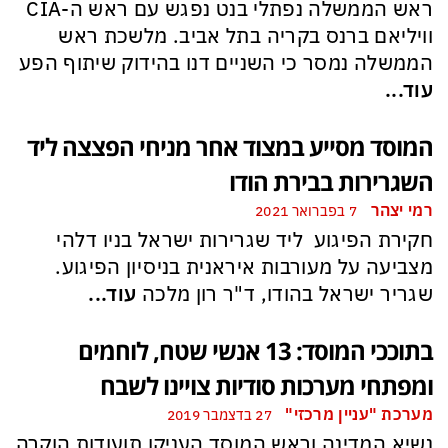
ראש הממשלה נפתלי בנט נפגש עם ראש ה-CIA
וויליאם ברנס בקריה בתל אביב. מלשכת ראש
הממשלה נמסר כי השניים דנו בהידוק שיתוף הפע
עוד...
המוסד מסייע במצוד אחר מניחי הפצצה ליד
השגרירות בבירת הודו
רמי יצהר
7 בפברואר 2021
חקירת הפיגוע ליד שגרירות ישראל בניו דלהי
מצביעה על מעורבות איראנית בניסיון הפיגוע.
שגריר ישראל בהודו, ד"ר רון מלכה
עוד...
בתוככי המוסד: 13 אנשי שטח, לוחמים
ומפתחי מערכות סודיות צויינו לשבח
מערכת "עניין מרכזי"
27 בדצמבר 2019
נשיא המדינה וראש המוסד העניקו תועודות הוקרה