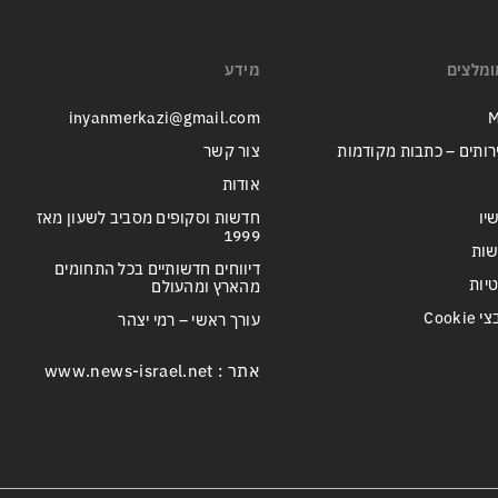
ומלצים
מידע
inyanmerkazi@gmail.com
M
רותים – כתבות מקודמות
צור קשר
אודות
יו
חדשות וסקופים מסביב לשעון מאז
1999
שות
דיווחים חדשותיים בכל התחומים
טיות
מהארץ ומהעולם
Cook
עורך ראשי – רמי יצהר
אתר : www.news-israel.net