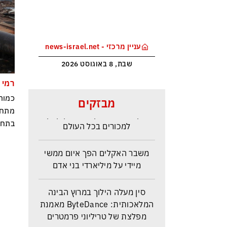
עניין מרכזי - news-israel.net
שבת, 8 באוגוסט 2026
רמי 
מלחמת טראמפ בקרטל הסמים
כמות
מבזקים
הקולומביאני ייקר את הקוקאין
מתחי
למכורים בכל העולם
בתחי
משבר האקלים הפך איום ממשי
מיידי על מיליארדי בני אדם
סין מעלה הילוך במרוץ הבינה
המלאכותית: ByteDance מאמנת
מפלצת של טריליוני פרמטרים