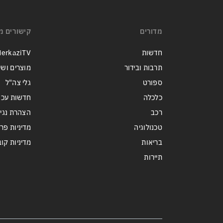
ישראל
מדורים
קישורים מ
חדשות
erkaziTV
תרבות ובידור
מוצרים ושי
ספורט
גלי צה"ל
כלכלה
חדשות עכש
רכב
הצהרת נגי
טכנולוגיה
מדיניות פר
בריאות
מדיניות קובצי ie
תיירות