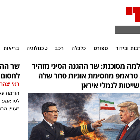
בות ובידור
ספורט
כלכלה
רכב
טכנולוגיה
בריאות
מה מסוכנת: שר ההגנה הסיני מזהיר
שר ההג
טראמפ מחסימת אוניות סחר שלה
לחסום א
ייטות לנמלי איראן
רמי יצהר
הורמוז על
לטראמפ – 
״עניין מר