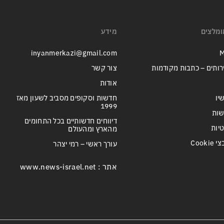
ומלצים
מידע
inyanmerkazi@gmail.com
M
רותים – כתבות מקודמות
צור קשר
אודות
יו
חדשות וסקופים מסביב לשעון מאז
1999
שות
דיווחים חדשותיים בכל התחומים
טיות
מהארץ ומהעולם
Cook
עורך ראשי – רמי יצהר
אתר : www.news-israel.net