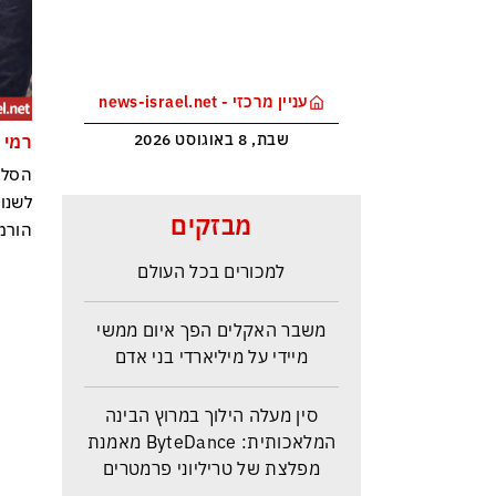
עניין מרכזי - news-israel.net
שבת, 8 באוגוסט 2026
רמי 
הסלמ
לשנו
מלחמת טראמפ בקרטל הסמים
מבזקים
הורמו
הקולומביאני ייקר את הקוקאין
למכורים בכל העולם
משבר האקלים הפך איום ממשי
מיידי על מיליארדי בני אדם
סין מעלה הילוך במרוץ הבינה
המלאכותית: ByteDance מאמנת
מפלצת של טריליוני פרמטרים