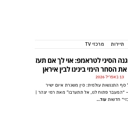
תיירות
מרכזי TV
נה הסיני לטראמפ: אוי לך אם תעז
ת הסחר הימי בינינו לבין איראן
13 באפריל 2026
 סף התנגשות עולמית: סין משגרת איום ישיר
“המעבר פתוח לנו, אל תתערבו” מאת רמי יצהר |
כזי״ חדשות
עוד...