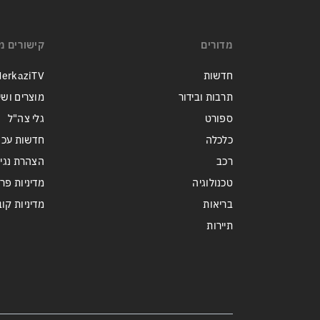
מדורים
קישורים מ
חדשות
erkaziTV
תרבות ובידור
מוצרים ושי
ספורט
גלי צה"ל
כלכלה
חדשות עכש
רכב
הצהרת נגי
טכנולוגיה
מדיניות פר
בריאות
מדיניות קובצי ie
תיירות