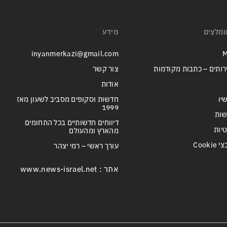
ומלצים
מידע
inyanmerkazi@gmail.com
M
רותים – כתבות מקודמות
צור קשר
אודות
יו
חדשות וסקופים מסביב לשעון מאז
1999
שות
דיווחים חדשותיים בכל התחומים
טיות
מהארץ ומהעולם
Cook
עורך ראשי – רמי יצהר
אתר : www.news-israel.net