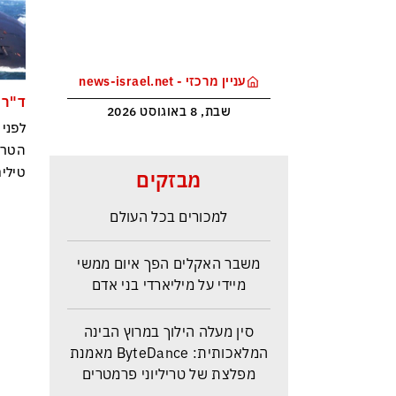
עניין מרכזי - news-israel.net
ד"ר א
שבת, 8 באוגוסט 2026
לפני
הטרי
מלחמת טראמפ בקרטל הסמים
טילים
מבזקים
הקולומביאני ייקר את הקוקאין
למכורים בכל העולם
משבר האקלים הפך איום ממשי
מיידי על מיליארדי בני אדם
סין מעלה הילוך במרוץ הבינה
המלאכותית: ByteDance מאמנת
מפלצת של טריליוני פרמטרים