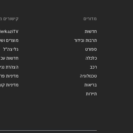
מדורים
קישורים מ
חדשות
erkaziTV
תרבות ובידור
מוצרים ושי
ספורט
גלי צה"ל
כלכלה
חדשות עכש
רכב
הצהרת נגי
טכנולוגיה
מדיניות פר
בריאות
מדיניות קובצי ie
תיירות